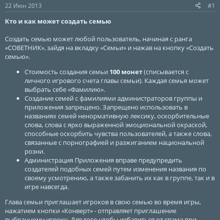
ы
л
22 Июн 2013
#1
а
Кто и как может создать семью
Создать семью может любой пользователь, начиная с ранга
«СОВЕТНИК», зайдя на вкладку «Семьи» и нажав на кнопку «Создать
семью».
Стоимость создания семьи
100 монет
(списывается с
личного игрового счета главы семьи). Каждая семья может
выбрать себе «Фамилию».
Создание семей с фамилиями администраторов группы и
приложения запрещено. Запрещено использовать в
названиях семей ненормативную лексику, оскорбительные
слова, слова с ярко выраженной эмоциональной окраской,
способные оскорбить чувства пользователей, а также слова,
связанные с порнографией и разжиганием национальной
розни.
Администрация Приложения вправе предупредить
создателей подобных семей путем изменения названия по
своему усмотрению, а также забанить их как в группе, так и в
игре навсегда.
Глава семьи приглашает игроков в свою семью во время игры,
нажатием кнопки «Конверт» - отправляет приглашение
выбранному игроку. Для того чтобы избавиться от спама при