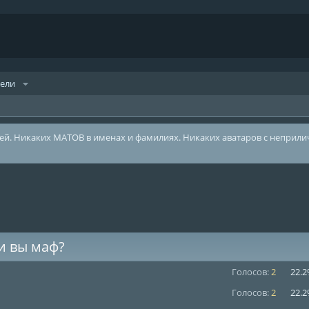
тели
лей. Никаких МАТОВ в именах и фамилиях. Никаких аватаров с неприл
и вы маф?
Голосов:
2
22.
Голосов:
2
22.