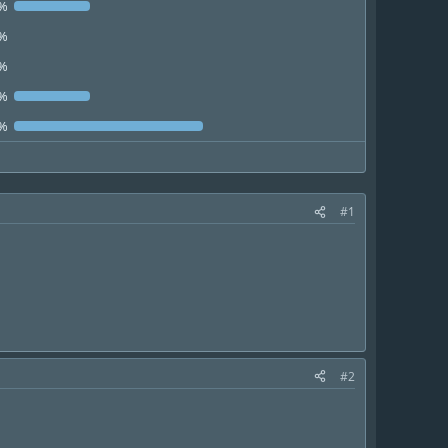
2%
0%
0%
2%
6%
#1
#2