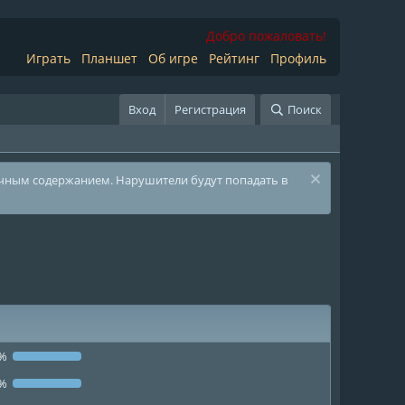
Добро пожаловать!
Играть
Планшет
Об игре
Рейтинг
Профиль
Вход
Регистрация
Поиск
ичным содержанием. Нарушители будут попадать в
2%
2%