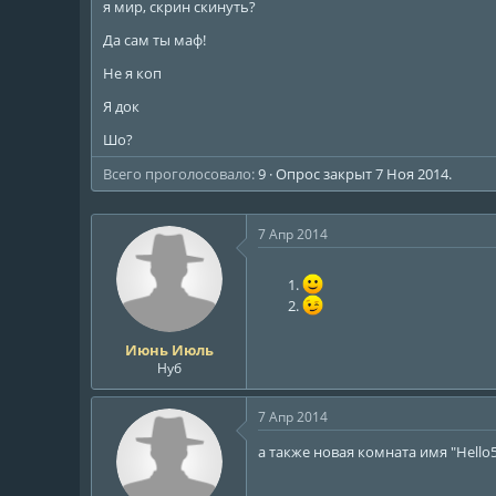
я мир, скрин скинуть?
ы
л
а
Да сам ты маф!
Не я коп
Я док
Шо?
Всего проголосовало
9
Опрос закрыт
7 Ноя 2014
.
7 Апр 2014
Июнь Июль
Нуб
7 Апр 2014
а также новая комната имя "Hello