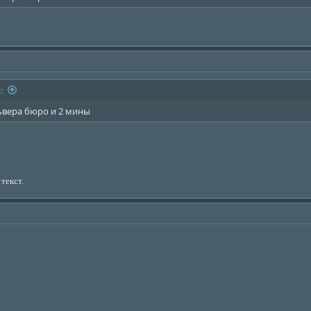
:
ьвера бюро и 2 мины
текст.