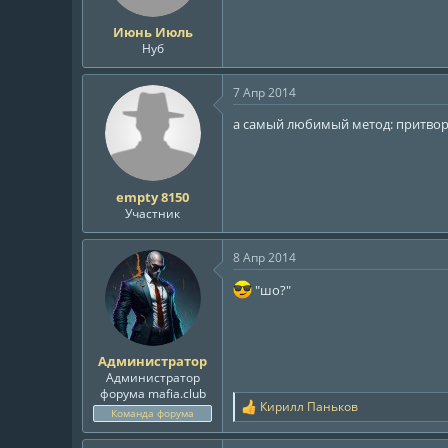
Июнь Июль
Нуб
7 Апр 2014
а самый любимый метод: притворит
empty 8150
Участник
8 Апр 2014
"шо?"
Администратор
Администратор
форума mafia.club
Кирилл Паньков
Р
Команда форума
е
а