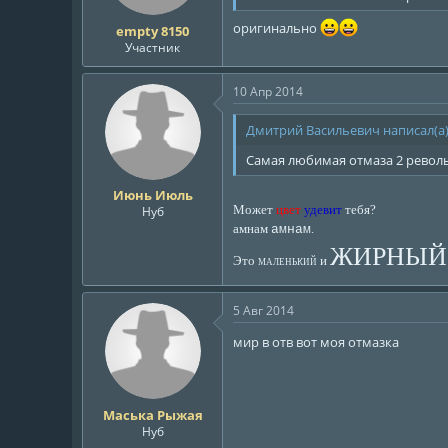
оригинально
empty 8150
Участник
10 Апр 2014
Дмитрий Васильевич написал(а)
Самая любимая отмаза 2 револ
Июнь Июль
Может
цвет
удевит
тебя?
Нуб
амнам
.
амнам
ЖИРНЫЙ
Это
и
МАЛЕНЬКИЙ
5 Авг 2014
мир в отв вот моя отмазка
Маська Рыжая
Нуб