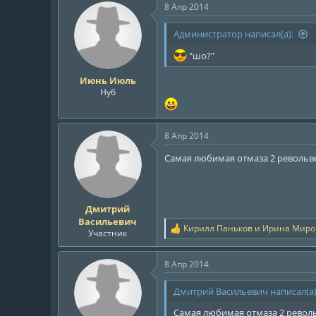
8 Апр 2014
к
ц
и
Администратор написал(а):
и
:
"шо?"
Июнь Июль
Нуб
8 Апр 2014
Самая любимая отмаза 2 револьв
Дмитрий
Васильевич
Кирилл Паньков
и
Ирина Миро
Р
Участник
е
а
8 Апр 2014
к
ц
и
Дмитрий Васильевич написал(а)
и
:
Самая любимая отмаза 2 револ