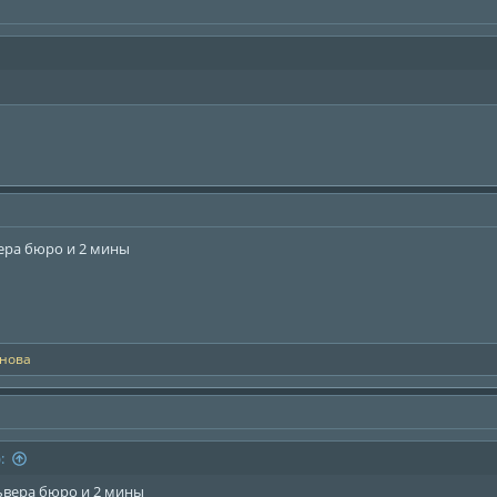
ера бюро и 2 мины
нова
:
ьвера бюро и 2 мины