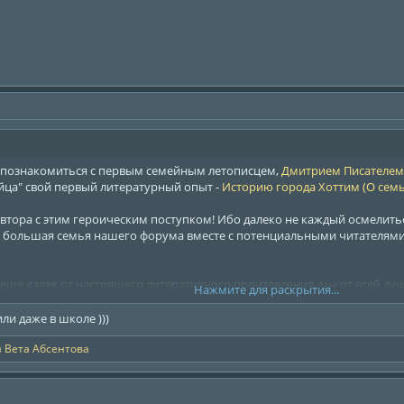
 познакомиться с первым семейным летописцем,
Дмитрием Писателем
йца" свой первый литературный опыт -
Историю города Хоттим (О семь
втора с этим героическим поступком! Ибо далеко не каждый осмелить
 большая семья нашего форума вместе с потенциальными читателями 
 еще далек от настоящего литературного произведения, мы от всей душ
Нажмите для раскрытия...
обходимо храбрецу, рискнувшему встать на сложный творческий путь л
или даже в школе )))
лениям присоединятся все наши пользователи!
и
Вета Абсентова