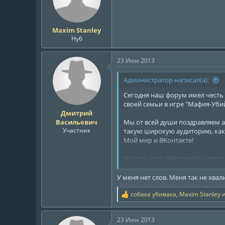
и
:
Maxim Stanley
Нуб
23 Июн 2013
Администратор написал(а):
Сегодня наш форум имел честь
своей семьи в игре "Мафия-Уби
Дмитрий
Васильевич
Мы от всей души поздравляем а
Участник
такую широкую аудиторию, как
Мой мир и ВКонтакте!
И пусть опус Дмитрия Писателя
пера и изучению всего, что не
У меня нет слов. Меня так не хвал
Надеемся, что к нашим поздрав
собака убивака
,
Maxim Stanley
Р
Ваша Администрация!
е
а
23 Июн 2013
к