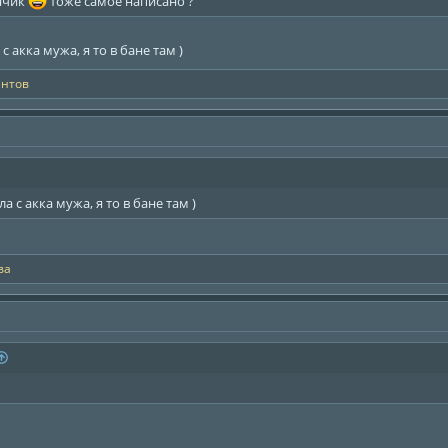
нчик
тоже самое написано ?
с акка мужа, я то в бане там )
ентов
а с акка мужа, я то в бане там )
ва