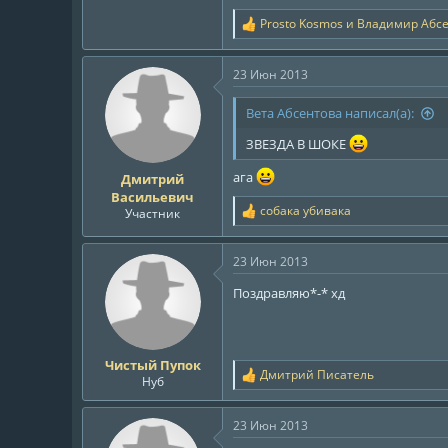
Prosto Kosmos
и
Владимир Абс
Р
е
а
23 Июн 2013
к
ц
и
Вета Абсентова написал(а):
и
:
ЗВЕЗДА В ШОКЕ
ага
Дмитрий
Васильевич
собака убивака
Участник
Р
е
а
23 Июн 2013
к
ц
Поздравляю*-* хд​
и
и
:
Чистый Пупок
Дмитрий Писатель
Р
Нуб
е
а
23 Июн 2013
к
ц