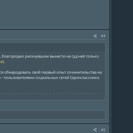
#4
, благородно рискнувшим вынести на суд не6 только
е)
.
ся обнародовать свой первый опыт сочинительства на
- пользователями социальных сетей Одноклассники,
и желаем автору успехов в "заточке" писательского
итератора!
#5