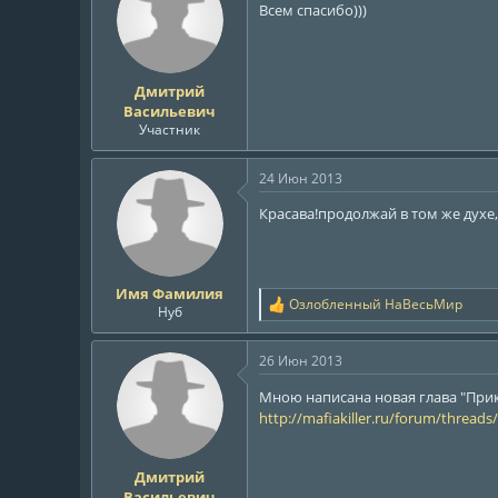
Всем спасибо)))
и
и
:
Дмитрий
Васильевич
Участник
24 Июн 2013
Красава!продолжай в том же духе
Имя Фамилия
Озлобленный НаВесьМир
Р
Нуб
е
а
26 Июн 2013
к
ц
Мною написана новая глава "Прик
и
http://mafiakiller.ru/forum/threads
и
:
Дмитрий
Васильевич