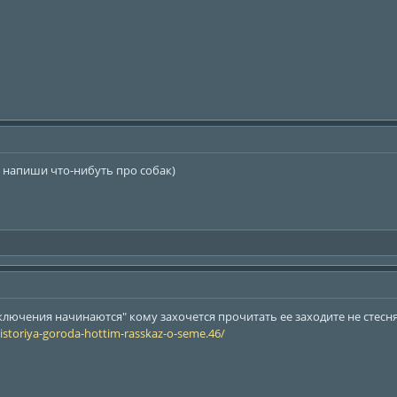
, напиши что-нибуть про собак)
лючения начинаются" кому захочется прочитать ее заходите не стесня
/istoriya-goroda-hottim-rasskaz-o-seme.46/