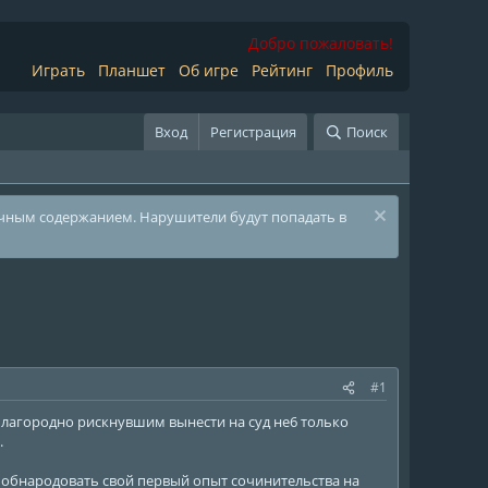
Добро пожаловать!
Играть
Планшет
Об игре
Рейтинг
Профиль
Вход
Регистрация
Поиск
ичным содержанием. Нарушители будут попадать в
#1
 благородно рискнувшим вынести на суд не6 только
.
 обнародовать свой первый опыт сочинительства на