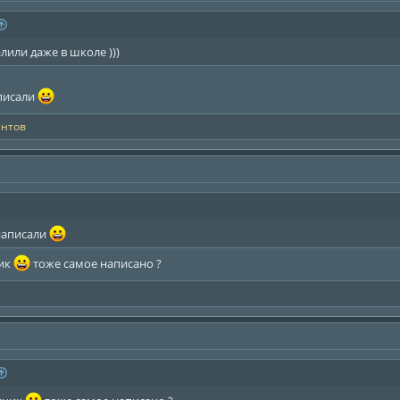
алили даже в школе )))
аписали
ентов
 написали
чик
тоже самое написано ?