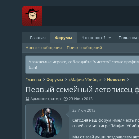
Главная
Форумы
Что нового?
Пользова
Новые сообщения
Поиск сообщений
Уважаемые игроки, соблюдайте "чистоту" своих профи
бан!
Главная
Форумы
«Мафия-Убийца»
Новости
Первый семейный летописец ф
А
Д
Администратор
23 Июн 2013
в
а
т
т
23 Июн 2013
о
а
Сегодня наш форум имел честь п
р
н
своей семьи в игре "Мафия-Убийц
т
а
е
ч
Мы от всей души поздравляем авт
м
а