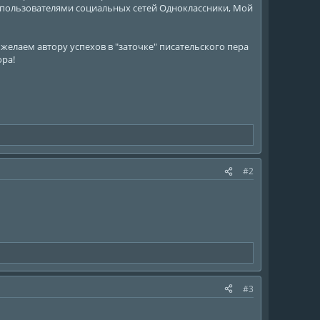
 пользователями социальных сетей Одноклассники, Мой
желаем автору успехов в "заточке" писательского пера
ора!
#2
#3