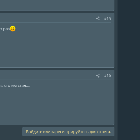
#15
т раз
.
#16
кто им стал....
Войдите или зарегистрируйтесь для ответа.