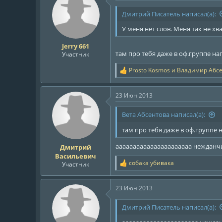
ц
и
Дмитрий Писатель написал(а):
и
:
У меня нет слов. Меня так не хв
Jerry 661
там про тебя даже в оф.группе н
Участник
Prosto Kosmos
и
Владимир Абс
Р
е
а
23 Июн 2013
к
ц
и
Вета Абсентова написал(а):
и
:
там про тебя даже в оф.группе
аааааааааааааааааааааа неждан
Дмитрий
Васильевич
собака убивака
Участник
Р
е
а
23 Июн 2013
к
ц
и
Дмитрий Писатель написал(а):
и
: