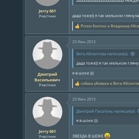
аааааааааааааааааааааа нежда
Jerry 661
дада тоже)) я так мельком глянула 
Участник
Prosto Kosmos
и
Владимир Абс
Р
е
а
23 Июн 2013
к
ц
и
Вета Абсентова написал(а):
и
:
дада тоже)) я так мельком глянул
я в шоке )))
Дмитрий
Васильевич
собака убивака
и
Вета Абсенто
Участник
Р
е
а
23 Июн 2013
к
ц
и
Дмитрий Писатель написал(а):
и
:
я в шоке )))
Jerry 661
ЗВЕЗДА В ШОКЕ
Участник