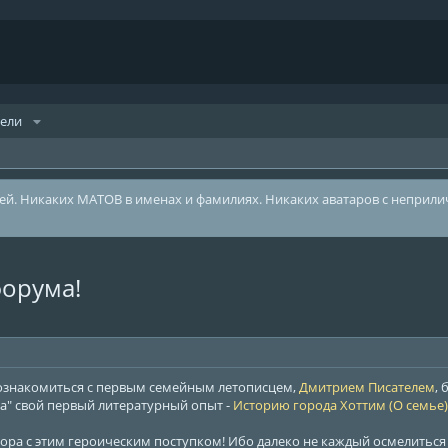
тели
лей. Никаких МАТОВ в именах и фамилиях. Никаких аватаров с неприл
орума!
ознакомиться с первым семейным летописцем,
Дмитрием Писателем
,
а" свой первый литературный опыт -
Историю города Хоттим (О семье)
ора с этим героическим поступком! Ибо далеко не каждый осмелиться