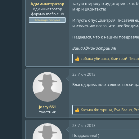
такую широкую аудиторию, как б
Администратор
ы
л
Администратор
мир и ВКонтакте!
а
форума mafia.club
И пусть опус Дмитрия Писателя е
Команда форума
и изучению всего, что необходим
Надеемся, что к нашим поздравле
Ваша Администрация!
собака убивака
,
Дмитрий Писа
Р
е
а
23 Июн 2013
к
ц
Благодарим, восхваляем, восхищ
и
и
:
Jerry 661
Катька Фигурина
,
Eva Braun
,
Pr
Р
Участник
е
а
23 Июн 2013
к
ц
Поздравляю! )
и