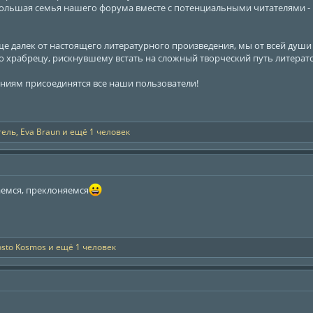
ольшая семья нашего форума вместе с потенциальными читателями -
ще далек от настоящего литературного произведения, мы от всей души 
о храбрецу, рискнувшему встать на сложный творческий путь литерат
ниям присоединятся все наши пользователи!
тель
,
Eva Braun
и ещё 1 человек
аемся, преклоняемся
osto Kosmos
и ещё 1 человек