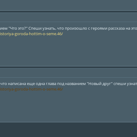
ием "Что это?" Спеши узнать, что произошло с героями рассказа на это
/istoriya-goroda-hottim-o-seme.46/
что написана еще одна глава под названием "Новый друг" спеши узнать 
/istoriya-goroda-hottim-o-seme.46/