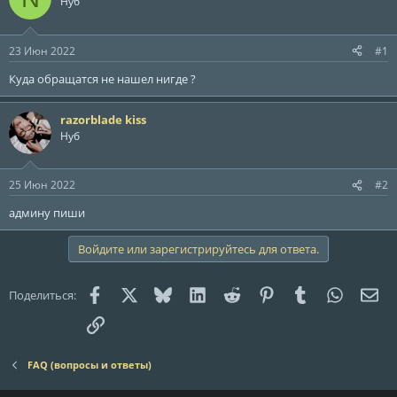
Нуб
р
н
т
а
е
ч
23 Июн 2022
#1
м
а
ы
л
Куда обращатся не нашел нигде ?
а
razorblade kiss
Нуб
25 Июн 2022
#2
админу пиши
Войдите или зарегистрируйтесь для ответа.
Facebook
X (Twitter)
Bluesky
LinkedIn
Reddit
Pinterest
Tumblr
WhatsAp
Эле
Поделиться:
Ссылка
FAQ (вопросы и ответы)