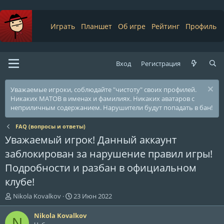
Играть
Планшет
Об игре
Рейтинг
Профиль
Вход
Регистрация
Уважаемые игроки, соблюдайте "чистоту" своих профилей.
Никаких МАТОВ в именах и фамилиях. Никаких аватаров с
неприличным содержанием. Нарушители будут попадать в бан!
FAQ (вопросы и ответы)
Уважаемый игрок! Данный аккаунт
заблокирован за нарушение правил игры!
Подробности и разбан в официальном
клубе!
А
Д
Nikola Kovalkov
23 Июн 2022
в
а
т
т
Nikola Kovalkov
N
о
а