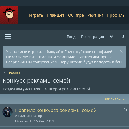
Играть
Планшет
Об игре
Рейтинг
Профиль
Вход
Регистрация
Уважаемые игроки, соблюдайте "чистоту" своих профилей.
Никаких МАТОВ в именах и фамилиях. Никаких аватаров с
неприличным содержанием. Нарушители будут попадать в бан!
Разное
Конкурс рекламы семей
Раздел для участников конкурса рекламы семей
Фильтры
З
Правила конкурса рекламы семей
а
Администратор
к
Ответы
1
15 Дек 2014
р