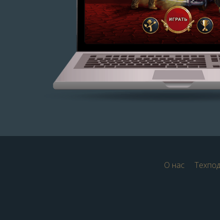
О нас
Техпо