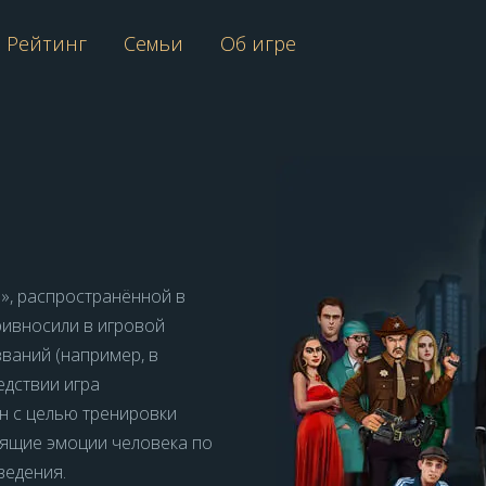
Рейтинг
Семьи
Об игре
», распространённой в
ривносили в игровой
званий (например, в
едствии игра
н с целью тренировки
оящие эмоции человека по
ведения.