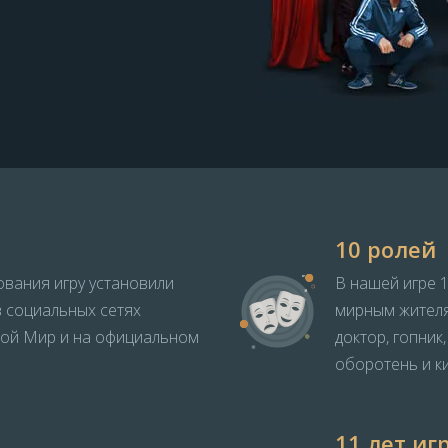
10 ролей
ования игру установили
В нашей игре 1
в социальных сетях
мирным жителя
Мой Мир и на официальном
доктор, гопник
оборотень и ки
11 лет иг