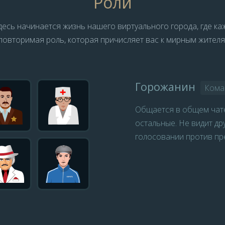
Роли
здесь начинается жизнь нашего виртуального города, где к
повторимая роль, которая причисляет вас к мирным жителя
Горожанин
Кома
Общается в общем чате 
остальные. Не видит др
голосовании против пр