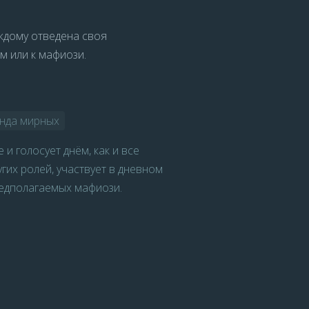
аждому отведена своя
м или к мафиози.
нда мирных
и голосует днём, как и все
угих ролей, участвует в дневном
едполагаемых мафиози.