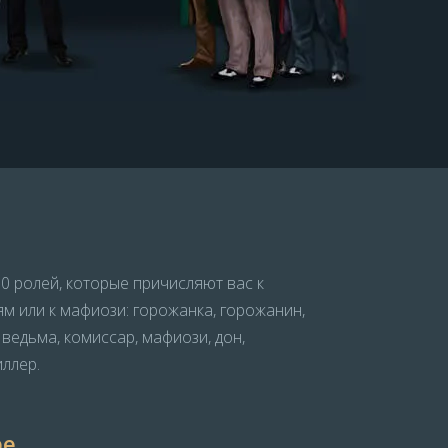
0 ролей, которые причисляют вас к
м или к мафиози: горожанка, горожанин,
, ведьма, комиссар, мафиози, дон,
ллер.
ре