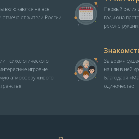
ы включаются на все
Первый релиз и
е отмечают жители России
годы она прет
реконструкции.
Знакомст
ии психологического
За время суще
, интересные игровые
нашли в ней д
мую атмосферу живого
Благодаря «Маф
транстве.
одиночество.