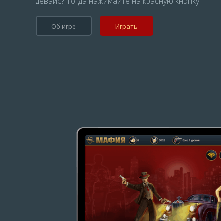
девайс? Тогда нажимайте на красную кнопку!
Об игре
Играть