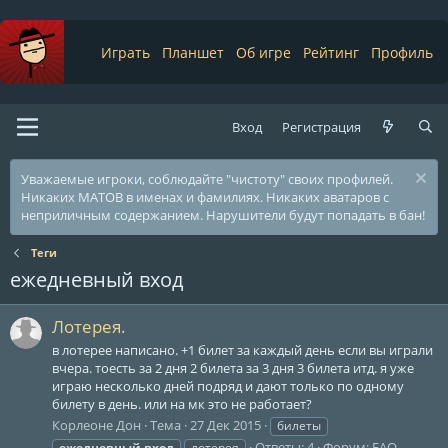
Играть
Планшет
Об игре
Рейтинг
Профиль
Вход
Регистрация
Уважаемые игроки, соблюдайте "чистоту" своих профилей.
Никаких МАТОВ в именах и фамилиях. Никаких аватаров с
неприличным содержанием. Нарушители будут попадать в бан!
Теги
ежедневный вход
Лотерея.
в лотерее написано. +1 билет за каждый день если вы играли
вчера. тоесть за 2 дня 2 билета за 3 дня 3 билета итд. я уже
играю несколько дней подряд и дают только по одному
билету в день. или на мк это не работает?
Корлеоне Дон
Тема
27 Дек 2015
билеты
Ответы: 4
Форум:
FAQ
ежедневный
вход
лотерея