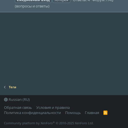
(вопросы и ответы)
Теги
Russian (RU)
Обратная связь
Условия и правила
Политика конфиденциальности
Помощь
Главная
R
S
S
®
Community platform by XenForo
© 2010-2025 XenForo Ltd.