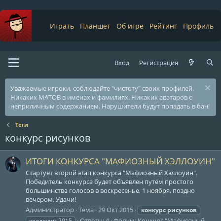
Играть
Планшет
Об игре
Рейтинг
Профиль
Вход
Регистрация
Уважаемые игроки, соблюдайте "чистоту" своих профилей.
Никаких МАТОВ в именах и фамилиях. Никаких аватаров с
неприличным содержанием. Нарушители будут попадать в бан!
Теги
конкурс рисунков
ИТОГИ КОНКУРСА "МАФИОЗНЫЙ ХЭЛЛОУИН"
Стартует второй этап конкурса "Мафиозный Хэллоуин".
Победитель конкурса будет объявлен путём простого
большинства голосов в воскресенье, 1 ноября, поздно
вечером. Удачи!
Администратор
Тема
29 Окт 2015
конкурс
рисунков
Ответы: 4
Форум:
Конкурс "Мафиозный
хеллоуин 2015