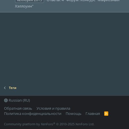
Хэллоуин"
Теги
Russian (RU)
Обратная связь
Условия и правила
Политика конфиденциальности
Помощь
Главная
R
S
S
®
Community platform by XenForo
© 2010-2025 XenForo Ltd.