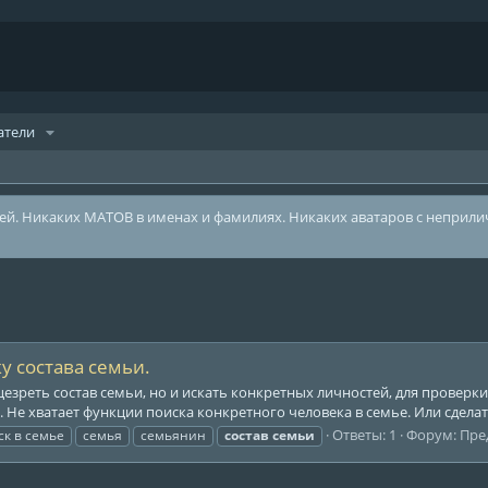
атели
лей. Никаких МАТОВ в именах и фамилиях. Никаких аватаров с неприл
у состава семьи.
езреть состав семьи, но и искать конкретных личностей, для проверки
. Не хватает функции поиска конкретного человека в семье. Или сделать
Ответы: 1
Форум:
Пре
ск в семье
семья
семьянин
состав
семьи