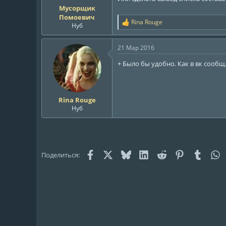
ы
л
Мусорщик
а
Помоевич
Rina Rouge
Р
Нуб
е
а
21 Мар 2016
к
ц
+ Было бы удобно. Как в вк сообщ. 
и
и
:
Rina Rouge
Нуб
Facebook
X (Twitter)
Bluesky
LinkedIn
Reddit
Pinterest
Tumblr
W
Поделиться: