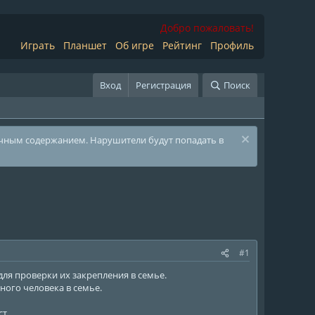
Добро пожаловать!
Играть
Планшет
Об игре
Рейтинг
Профиль
Вход
Регистрация
Поиск
ичным содержанием. Нарушители будут попадать в
#1
для проверки их закрепления в семье.
ного человека в семье.
т.