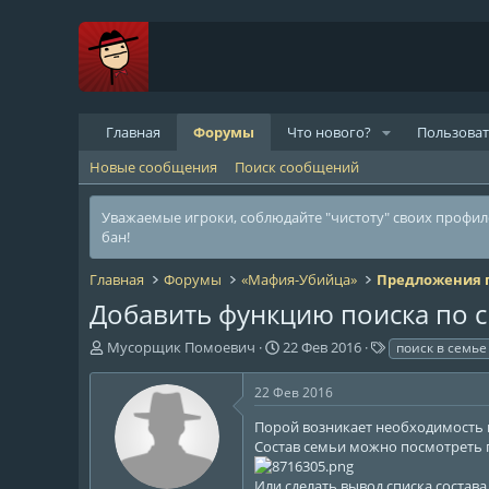
Главная
Форумы
Что нового?
Пользова
Новые сообщения
Поиск сообщений
Уважаемые игроки, соблюдайте "чистоту" своих профи
бан!
Главная
Форумы
«Мафия-Убийца»
Предложения п
Добавить функцию поиска по с
А
Д
Т
Мусорщик Помоевич
22 Фев 2016
поиск в семье
в
а
е
т
т
г
22 Фев 2016
о
а
и
р
н
Порой возникает необходимость не
т
а
Состав семьи можно посмотреть гл
е
ч
м
а
Или сделать вывод списка состава