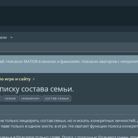
тели
лей. Никаких МАТОВ в именах и фамилиях. Никаких аватаров с неприл
о игре и сайту
писку состава семьи.
семья
семьянин
состав семьи
 только лицезреть состав семьи, но и искать конкретных личностей, 
аве только в одном месте, в игре. Не хватает функции поиска конкрет
 семьи в браузере только главе. Поиск с помощью браузера очень прос