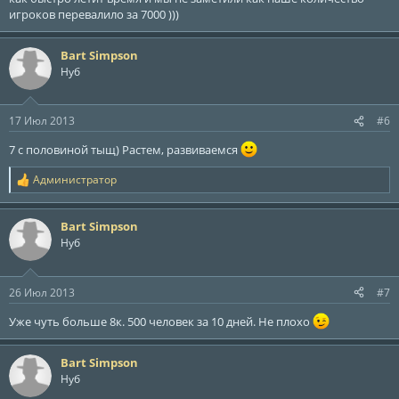
игроков перевалило за 7000 )))
Bart Simpson
Нуб
17 Июл 2013
#6
7 с половиной тыщ) Растем, развиваемся
Администратор
Р
е
а
Bart Simpson
к
ц
Нуб
и
и
:
26 Июл 2013
#7
Уже чуть больше 8к. 500 человек за 10 дней. Не плохо
Bart Simpson
Нуб