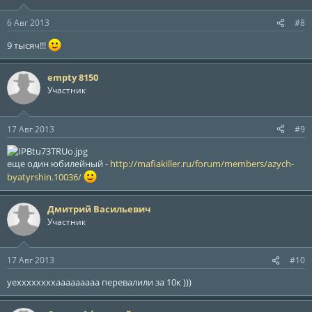
6 Авг 2013
#8
9 тысяч!!!
empty 8150
Участник
17 Авг 2013
#9
еще один юбилейный -
http://mafiakiller.ru/forum/members/azych-
byatyrshin.10036/
Дмитрий Васильевич
Участник
17 Авг 2013
#10
уеххххххххааааааааа перевалили за 10к )))