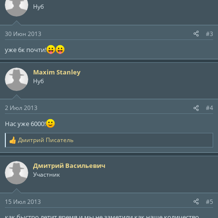
Нуб
30 Июн 2013
#3
уже 6к почти!
Maxim Stanley
Нуб
2 Июл 2013
#4
Нас уже 6000!
Дмитрий Писатель
Р
е
а
Дмитрий Васильевич
к
ц
Участник
и
и
:
15 Июл 2013
#5
как быстро летит время и мы не заметили как наше количество