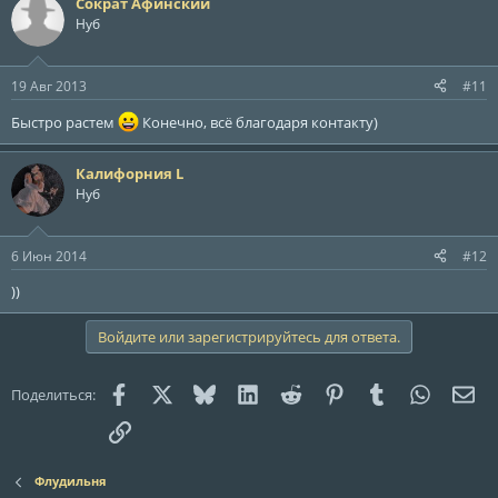
Сократ Афинский
Нуб
19 Авг 2013
#11
Быстро растем
Конечно, всё благодаря контакту)
Калифорния L
Нуб
6 Июн 2014
#12
))
Войдите или зарегистрируйтесь для ответа.
Facebook
X (Twitter)
Bluesky
LinkedIn
Reddit
Pinterest
Tumblr
WhatsAp
Эле
Поделиться:
Ссылка
Флудильня