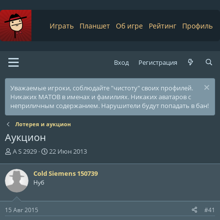
Играть
Планшет
Об игре
Рейтинг
Профиль
Вход
Регистрация
Уважаемые игроки, соблюдайте "чистоту" своих профилей.
Никаких МАТОВ в именах и фамилиях. Никаких аватаров с
неприличным содержанием. Нарушители будут попадать в бан!
Лотерея и аукцион
Аукцион
А
Д
A S 2929
22 Июн 2013
в
а
т
т
Cold Siemens 150739
о
а
Нуб
р
н
т
а
е
ч
15 Авг 2015
#41
м
а