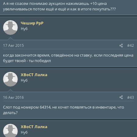
ы
л
А я не соасем понимаю аукцион нажимаешь +10 цена
а
увеличиваеься потом ещё и ещё и как в итоге покупать???
Чешир РрР
Нуб
17 Авг 2015
#42
когда закончится время, отведённое на ставку. если последняя цена
будет твоей - ты победил
ХВоСТ Лалка
Нуб
16 Авг 2016
#43
Слот под номером 64314, не хочет появляться в инвентаре, что
делать?
ХВоСТ Лалка
Нуб