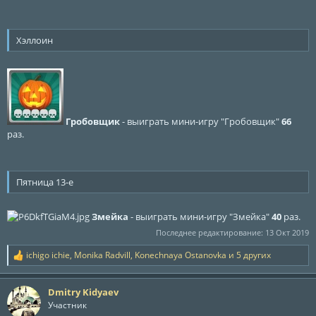
Хэллоин
Гробовщик
- выиграть мини-игру "Гробовщик"
66
раз.
Пятница 13-е
Змейка
- выиграть мини-игру "Змейка"
40
раз.
Последнее редактирование:
13 Окт 2019
ichigo ichie
,
Monika Radvill
,
Konechnaya Ostanovka
и 5 других
Р
е
а
Dmitry Kidyaev
к
ц
Участник
и