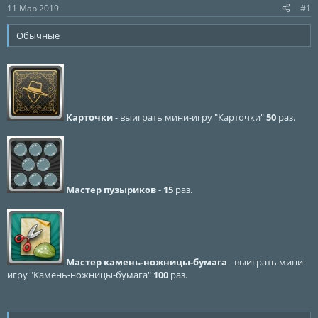
ы
л
11 Мар 2019
#1
а
Обычные
Карточки
- выиграть мини-игру "Карточки"
50
раз.
Мастер пузыриков
-
15
раз.
Мастер камень-ножницы-бумага
- выиграть мини-
игру "Камень-ножницы-бумага"
100
раз.