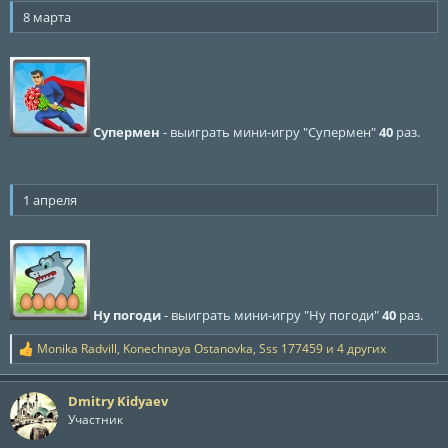
8 марта
Супермен
- выиграть мини-игру "Супермен"
40
раз.
1 апреля
Ну погоди
- выиграть мини-игру "Ну погоди"
40
раз.
Monika Radvill
,
Konechnaya Ostanovka
,
Sss 177459
и 4 других
Р
е
а
Dmitry Kidyaev
к
ц
Участник
и