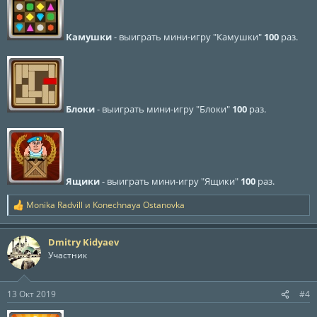
Камушки
- выиграть мини-игру "Камушки"
100
раз.
Блоки
- выиграть мини-игру "Блоки"
100
раз.
Ящики
- выиграть мини-игру "Ящики"
100
раз.
Monika Radvill
и
Konechnaya Ostanovka
Р
е
а
Dmitry Kidyaev
к
ц
Участник
и
и
:
13 Окт 2019
#4