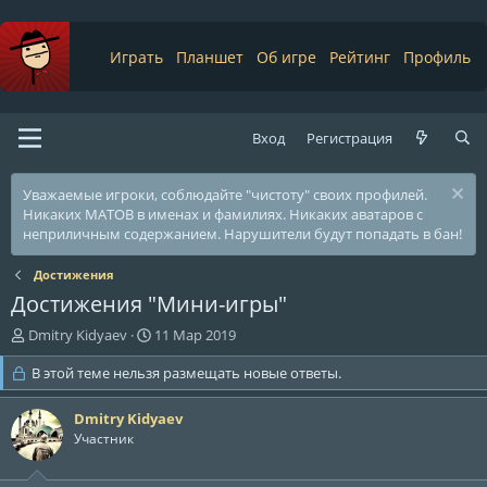
Играть
Планшет
Об игре
Рейтинг
Профиль
Вход
Регистрация
Уважаемые игроки, соблюдайте "чистоту" своих профилей.
Никаких МАТОВ в именах и фамилиях. Никаких аватаров с
неприличным содержанием. Нарушители будут попадать в бан!
Достижения
Достижения "Мини-игры"
А
Д
Dmitry Kidyaev
11 Мар 2019
в
а
т
В этой теме нельзя размещать новые ответы.
т
о
а
р
н
Dmitry Kidyaev
т
а
Участник
е
ч
м
а