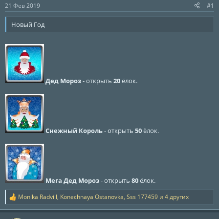
ы
л
21 Фев 2019
#1
а
Новый Год
Дед Мороз
- открыть
20
ёлок.
Снежный Король
- открыть
50
ёлок.
Мега Дед Мороз
- открыть
80
ёлок.
Monika Radvill
,
Konechnaya Ostanovka
,
Sss 177459
и 4 других
Р
е
а