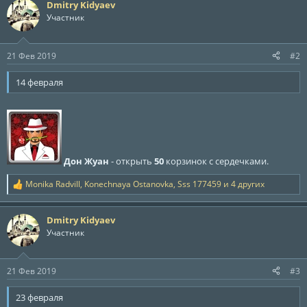
Dmitry Kidyaev
к
ц
Участник
и
и
:
21 Фев 2019
#2
14 февраля
Дон Жуан
- открыть
50
корзинок с сердечками.
Monika Radvill
,
Konechnaya Ostanovka
,
Sss 177459
и 4 других
Р
е
а
Dmitry Kidyaev
к
ц
Участник
и
и
:
21 Фев 2019
#3
23 февраля