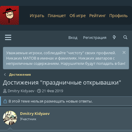
Играть
Планшет
Об игре
Рейтинг
Профиль
Вход
Регистрация
Уважаемые игроки, соблюдайте "чистоту" своих профилей.
Никаких МАТОВ в именах и фамилиях. Никаких аватаров с
неприличным содержанием. Нарушители будут попадать в бан!
Достижения
Достижения "праздничные открывашки"
А
Д
Dmitry Kidyaev
21 Фев 2019
в
а
т
В этой теме нельзя размещать новые ответы.
т
о
а
р
н
Dmitry Kidyaev
т
а
Участник
е
ч
м
а