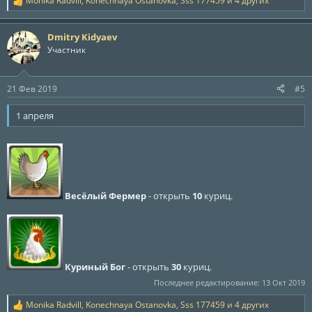
Monika Radvill
,
Konechnaya Ostanovka
,
Sss 177459
и 4 других
Р
е
а
Dmitry Kidyaev
к
ц
Участник
и
и
:
21 Фев 2019
#5
1 апреля
Весёлый Фермер
- открыть
10
куриц.
Куриный Бог
- открыть
30
куриц.
Последнее редактирование:
13 Окт 2019
Monika Radvill
,
Konechnaya Ostanovka
,
Sss 177459
и 4 других
Р