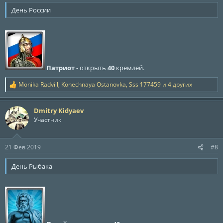
День России
Патриот
- открыть
40
кремлей.
Monika Radvill
,
Konechnaya Ostanovka
,
Sss 177459
и 4 других
Р
е
а
Dmitry Kidyaev
к
ц
Участник
и
и
:
21 Фев 2019
#8
День Рыбака