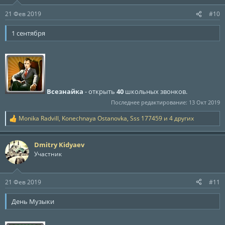
и
:
21 Фев 2019
#10
1 сентября
Всезнайка
- открыть
40
школьных звонков.
Последнее редактирование:
13 Окт 2019
Monika Radvill
,
Konechnaya Ostanovka
,
Sss 177459
и 4 других
Р
е
а
Dmitry Kidyaev
к
ц
Участник
и
и
:
21 Фев 2019
#11
День Музыки