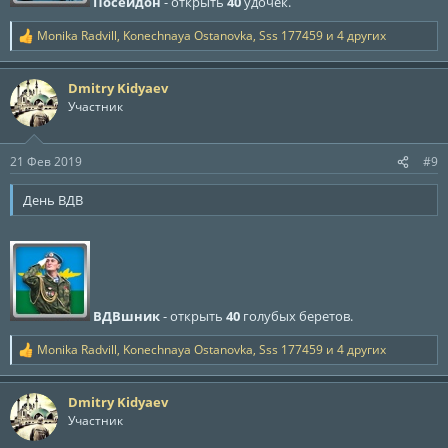
Посейдон
- открыть
40
удочек.
Monika Radvill
,
Konechnaya Ostanovka
,
Sss 177459
и 4 других
Р
е
а
Dmitry Kidyaev
к
ц
Участник
и
и
:
21 Фев 2019
#9
День ВДВ
ВДВшник
- открыть
40
голубых беретов.
Monika Radvill
,
Konechnaya Ostanovka
,
Sss 177459
и 4 других
Р
е
а
Dmitry Kidyaev
к
ц
Участник
и