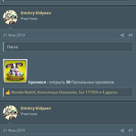
е
а
Dmitry Kidyaev
к
ц
Участник
и
и
:
21 Фев 2019
#6
Пасха
Кролюся
- открыть
50
Пасхальных кроликов.
Monika Radvill
,
Konechnaya Ostanovka
,
Sss 177459
и 4 других
Р
е
а
Dmitry Kidyaev
к
ц
Участник
и
и
:
21 Фев 2019
#7