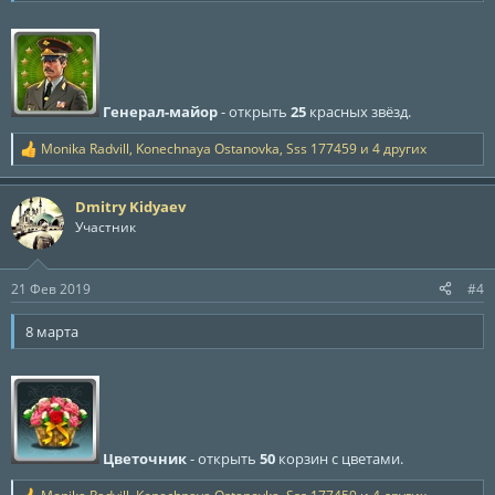
Генерал-майор
- открыть
25
красных звёзд.
Monika Radvill
,
Konechnaya Ostanovka
,
Sss 177459
и 4 других
Р
е
а
Dmitry Kidyaev
к
ц
Участник
и
и
:
21 Фев 2019
#4
8 марта
Цветочник
- открыть
50
корзин с цветами.