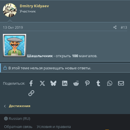
а
Dmitry Kidyaev
к
ц
Участник
и
и
:
13 Окт 2019
#13
Шашлычник
- открыть
100
мангалов.
В этой теме нельзя размещать новые ответы.
Facebook
X (Twitter)
Bluesky
LinkedIn
Reddit
Pinterest
Tumblr
WhatsAp
Эле
Поделиться:
Ссылка
Достижения
Russian (RU)
Обратная связь
Условия и правила