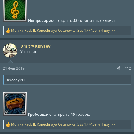
Импресарио
- открыть
43
скрипичных ключа.
Monika Radvill
,
Konechnaya Ostanovka
,
Sss 177459
и 4 других
Р
е
а
Dmitry Kidyaev
к
ц
Участник
и
и
:
21 Фев 2019
#12
Хэллоуин
Гробовщик
- открыть
40
гробов.
Monika Radvill
,
Konechnaya Ostanovka
,
Sss 177459
и 4 других
Р
е