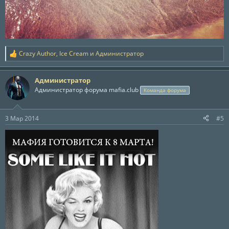
Crazy Author
,
Ice Cream
и
Администратор
Р
е
а
Администратор
к
ц
Администратор форума mafia.club
Команда форума
и
и
:
3 Мар 2014
#5