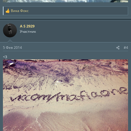
Вика Фокс
Р
е
а
A S 2929
к
ц
Участник
и
и
:
5 Фев 2014
#4
<3