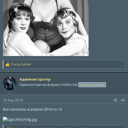
Crazy Author
Р
е
а
Администратор
к
ц
Администратор форума mafia.club
Команда форума
и
и
:
19 Апр 2014
#6
Всё началось в апреле 2014-го =З