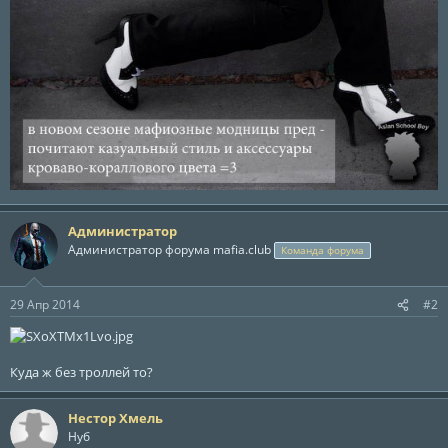
Администратор
Администратор форума mafia.club
Команда форума
29 Апр 2014
#2
Куда ж без троллей то?
Нестор Хмель
Нуб