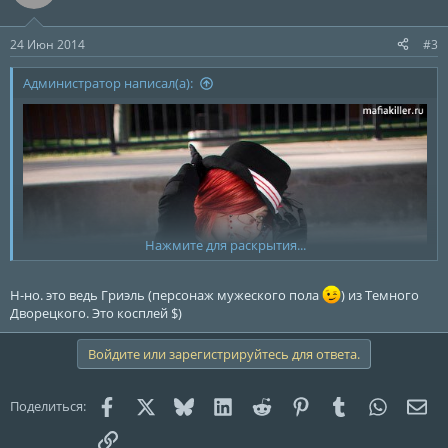
24 Июн 2014
#3
Администратор написал(а):
Нажмите для раскрытия...
Н-но. это ведь Гриэль (персонаж мужеского пола
) из Темного
Дворецкого. Это косплей $)
Войдите или зарегистрируйтесь для ответа.
Facebook
X (Twitter)
Bluesky
LinkedIn
Reddit
Pinterest
Tumblr
WhatsAp
Эле
Поделиться:
Ссылка