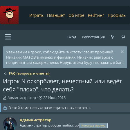
Играть
Планшет
Об игре
Рейтинг
Профиль
Вход
Регистрация
Уважаемые игроки, соблюдайте "чистоту" своих профилей.
Никаких МАТОВ в именах и фамилиях. Никаких аватаров с
неприличным содержанием. Нарушители будут попадать в бан!
FAQ (вопросы и ответы)
Игрок N оскорбляет, нечестный или ведёт
себя "плохо", что делать?
А
Д
Администратор
22 Июн 2013
в
а
т
В этой теме нельзя размещать новые ответы.
т
о
а
р
н
Администратор
т
а
Администратор форума mafia.club
Команда форума
е
ч