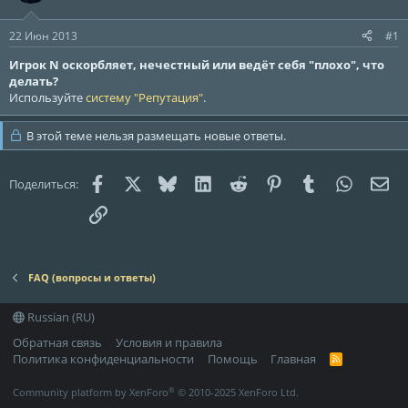
м
а
ы
л
22 Июн 2013
#1
а
Игрок N оскорбляет, нечестный или ведёт себя "плохо", что
делать?
Используйте
систему "Репутация"
.
В этой теме нельзя размещать новые ответы.
Facebook
X (Twitter)
Bluesky
LinkedIn
Reddit
Pinterest
Tumblr
WhatsAp
Эле
Поделиться:
Ссылка
FAQ (вопросы и ответы)
Russian (RU)
Обратная связь
Условия и правила
Политика конфиденциальности
Помощь
Главная
R
S
S
®
Community platform by XenForo
© 2010-2025 XenForo Ltd.