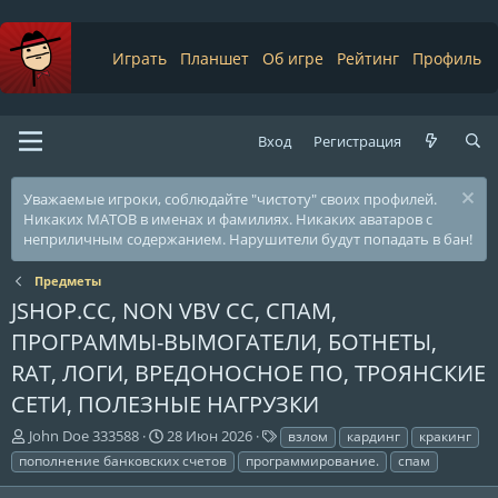
Играть
Планшет
Об игре
Рейтинг
Профиль
Вход
Регистрация
Уважаемые игроки, соблюдайте "чистоту" своих профилей.
Никаких МАТОВ в именах и фамилиях. Никаких аватаров с
неприличным содержанием. Нарушители будут попадать в бан!
Предметы
JSHOP.CC, NON VBV CC, СПАМ,
ПРОГРАММЫ-ВЫМОГАТЕЛИ, БОТНЕТЫ,
RAT, ЛОГИ, ВРЕДОНОСНОЕ ПО, ТРОЯНСКИЕ
СЕТИ, ПОЛЕЗНЫЕ НАГРУЗКИ
А
Д
Т
John Doe 333588
28 Июн 2026
взлом
кардинг
кракинг
в
а
е
пополнение банковских счетов
программирование.
спам
т
т
г
о
а
и