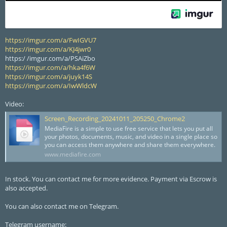
https://imgur.com/a/FwIGVU7
https://imgur.com/a/KJ4jwr0
https:/ /imgur.com/a/PSAiZbo
https://imgur.com/a/hka4f6W
https://imgur.com/a/juyk14S
https://imgur.com/a/IwWldcW
Video:
Screen_Recording_20241011_205250_Chrome2
MediaFire is a simple to use free service that lets you put all
your photos, documents, music, and video in a single place so
you can access them anywhere and share them everywhere.
www.mediafire.com
In stock. You can contact me for more evidence. Payment via Escrow is
also accepted.
You can also contact me on Telegram.
Telegram username: