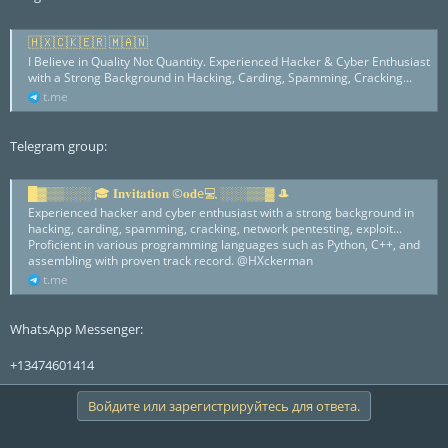
🇭‌🇽‌🇨‌🇰‌🇪‌🇷‌ 🇲‌🇦‌🇳‌
I Believe in Quality Not Quantity. Experienced Hacker & Cyber Enthusiast
with a Strong Background in Hacking, Carding, Spamming, Cracking...
t.me
Telegram group:
█▓▒▒░░░ 🎓 𝐈𝐧𝐯𝐢𝐭𝐚𝐭𝐢𝐨𝐧 ©️𝐨𝐝e💻 ░░░▒▒▓ 🎩
Experienced hacker and cyber enthusiast with a strong background in
hacking, carding, spamming, cracking, network pentesting, exploit...
Proficient in various programming languages such as Python, C++, and
assembling with proven track record. @HXckerman
t.me
WhatsApp Messenger:
+13474601414
Войдите или зарегистрируйтесь для ответа.