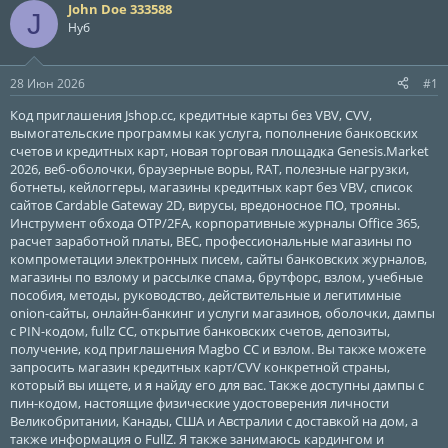
John Doe 333588
р
н
J
Нуб
т
а
е
ч
м
а
28 Июн 2026
#1
ы
л
а
Код приглашения Jshop.cc, кредитные карты без VBV, CVV,
вымогательские программы как услуга, пополнение банковских
счетов и кредитных карт, новая торговая площадка Genesis.Market
2026, веб-оболочки, браузерные воры, RAT, полезные нагрузки,
ботнеты, кейлоггеры, магазины кредитных карт без VBV, список
сайтов Cardable Gateway 2D, вирусы, вредоносное ПО, трояны.
Инструмент обхода OTP/2FA, корпоративные журналы Office 365,
расчет заработной платы, BEC, профессиональные магазины по
компрометации электронных писем, сайты банковских журналов,
магазины по взлому и рассылке спама, брутфорс, взлом, учебные
пособия, методы, руководство, действительные и легитимные
onion-сайты, онлайн-банкинг и услуги магазинов, оболочки, дампы
с PIN-кодом, fullz CC, открытие банковских счетов, депозиты,
получение, код приглашения Magbo CC и взлом. Вы также можете
запросить магазин кредитных карт/CVV конкретной страны,
который вы ищете, и я найду его для вас. Также доступны дампы с
пин-кодом, настоящие физические удостоверения личности
Великобритании, Канады, США и Австралии с доставкой на дом, а
также информация о FullZ. Я также занимаюсь кардингом и