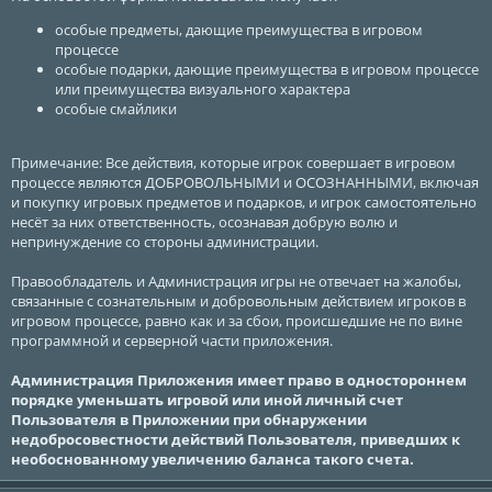
особые предметы, дающие преимущества в игровом
процессе
особые подарки, дающие преимущества в игровом процессе
или преимущества визуального характера
особые смайлики
Примечание: Все действия, которые игрок совершает в игровом
процессе являются ДОБРОВОЛЬНЫМИ и ОСОЗНАННЫМИ, включая
и покупку игровых предметов и подарков, и игрок самостоятельно
несёт за них ответственность, осознавая добрую волю и
непринуждение со стороны администрации.
Правообладатель и Администрация игры не отвечает на жалобы,
связанные с сознательным и добровольным действием игроков в
игровом процессе, равно как и за сбои, происшедшие не по вине
программной и серверной части приложения.
Администрация Приложения имеет право в одностороннем
порядке уменьшать игровой или иной личный счет
Пользователя в Приложении при обнаружении
недобросовестности действий Пользователя, приведших к
необоснованному увеличению баланса такого счета.