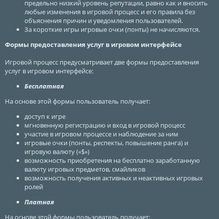
предельно низкий уровень репутации, равно как и вносить
любые изменения в игровой процесс и его правила без
объяснения причин и уведомления пользователей.
За короткие игры игровые очки (понты) не начисляются.
Формы предоставления услуг в игровом интерфейсе
Игровой процесс предусматривает две формы предоставления
услуг в игровом интерфейсе:
Бесплатная
На основе этой формы пользователь получает:
доступ к игре
мгновенную регистрацию и вход в игровой процесс
участие в игровом процессе и наблюдение за ним
игровые очки (понты, респекты, повышение ранга) и
игровую валюту («$»)
возможность приобретения на бесплатно заработанную
валюту игровых предметов, смайликов
возможность получения активных и неактивных игровых
ролей
Платная
На основе этой формы пользователь получает: