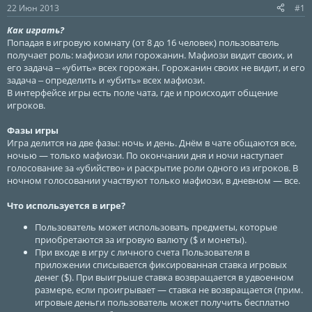
ы
л
22 Июн 2013
#1
а
Как играть?
Попадая в игровую комнату (от 8 до 16 человек) пользователь
получает роль: мафиози или горожанин. Мафиози видит своих, и
его задача ‒ «убить» всех горожан. Горожанин своих не видит, и его
задача ‒ определить и «убить» всех мафиози.
В интерфейсе игры есть поле чата, где и происходит общение
игроков.
Фазы игры
Игра делится на две фазы: ночь и день. Днём в чате общаются все,
ночью — только мафиози. По окончании дня и ночи наступает
голосование за «убийство» и раскрытие роли одного из игроков. В
ночном голосовании участвуют только мафиози, в дневном — все.
Что используется в игре?
Пользователь может использовать предметы, которые
приобретаются за игровую валюту ($ и монеты).
При входе в игру с личного счета Пользователя в
приложении списывается фиксированная ставка игровых
денег ($). При выигрыше ставка возвращается в удвоенном
размере, если проигрывает — ставка не возвращается (прим.
игровые деньги пользователь может получить бесплатно