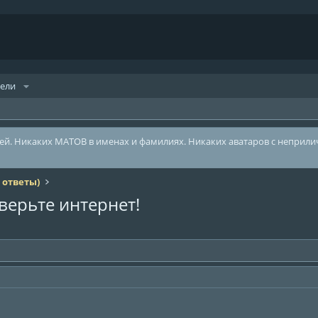
тели
лей. Никаких МАТОВ в именах и фамилиях. Никаких аватаров с неприл
 ответы)
верьте интернет!