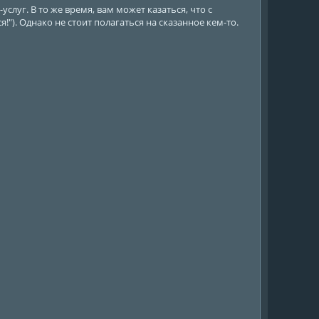
луг. В то же время, вам может казаться, что с
я!"). Однако не стоит полагаться на сказанное кем-то.