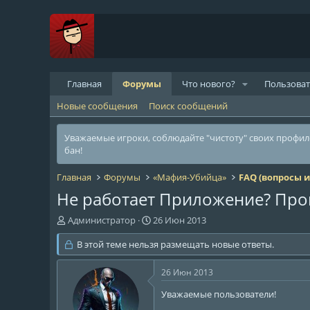
Главная
Форумы
Что нового?
Пользова
Новые сообщения
Поиск сообщений
Уважаемые игроки, соблюдайте "чистоту" своих профи
бан!
Главная
Форумы
«Мафия-Убийца»
FAQ (вопросы и
Не работает Приложение? Про
А
Д
Администратор
26 Июн 2013
в
а
т
В этой теме нельзя размещать новые ответы.
т
о
а
р
н
26 Июн 2013
т
а
е
ч
Уважаемые пользователи!
м
а