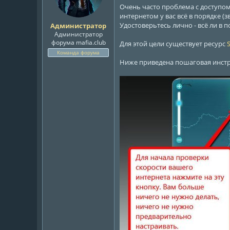
ы
л
Очень часто проблема с доступом
а
интернетом у вас всё в порядке (з
Удостоверьтесь лично - всё ли в 
Администратор
Администратор
форума mafia.club
Для этой цели существует ресурс
Команда форума
Ниже приведена пошаговая инстр