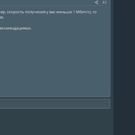
#2
р, скорость получения у вас меньше 1 Мбит/с), то
я.
 рекомендациями.