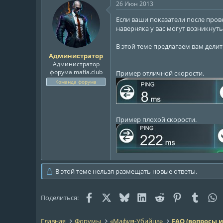
26 Июн 2013
Если ваши показатели после пров
наверняка у вас могут возникну
В этой теме предлагаем вам дели
Администратор
Администратор
форума mafia.club
Пример отличной скорости.
Команда форума
Пример плохой скорости.
В этой теме нельзя размещать новые ответы.
Facebook
X (Twitter)
Bluesky
LinkedIn
Reddit
Pinterest
Tumblr
W
Поделиться:
Главная
Форумы
«Мафия-Убийца»
FAQ (вопросы и