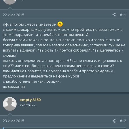
22 Июл 2015
#11
пф. а потом смерть, знаете ли
с таким шикарным аргументом можно пройтись по всем темам в
этом подразделе - а зачем? а что потом делать?
беседа с вами тоже не фонтан, знаете ли. только и заело "я это не
говорила ллялял", "самое нелепое объяснение", "с такими лучше не
вступать в диалог". "вы хоть 1к понтов собрали?". "вы цепляетесь к
словам"
вы хоть определитесь: я повторяю НЕ ваши слова или цепляюсь к
ним?? или я вообще не в вашим словам цепляюсь, а к своим?
вам идея не нравится, я не уверена в себе и просто хочу этим
предложением выделиться на фоне нубов
спасибо. очень чёткая позиция.
до свидания
empty 8150
Участник
23 Июл 2015
#12