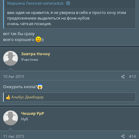
Марьяна Ланская написал(а):
вам идея не нравится, я не уверена в себе и просто хочу этим
предложением выделиться на фоне нубов
очень чёткая позиция.
вот так бы сразу
всего хорошего
))
Завтра Начну
Участник
10 Авг 2015
#13
Охмурить килла?
Альбус Дамблдор
Р
е
а
Чешир РрР
к
ц
Нуб
и
и
:
11 Авг 2015
#14