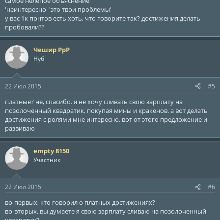
самое нелепое объяснение
'неинтересно' 'это твои проблемы'
у вас 1к понтов есть хоть, что говорите так? достижения делать
пробовали??
Чешир РрР
Нуб
22 Июл 2015
#5
платные? не, спасибо. я не хочу сливать свою зарплату на
позолоченный квадратик, покупая мины и кракенов. а вот делать
достижения с ролями мне интересно. вот от этого предложение и
развиваю
empty 8150
Участник
22 Июл 2015
#6
во-первых, кто говорил о платных достижениях?
во-вторых, вы думаете я свою зарплату сливаю на позолоченный