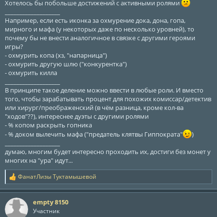
ы
л
Хотелось бы побольше достижений с активными ролями
а
___________________
Например, если есть иконка за охмурение дока, дона, гопа,
мирного и мафа (у некоторых даже по несколько уровней), то
почему бы не внести аналогичное в связке с другими героями
игры?
- охмурить копа (хз, "напарница")
- охмурить другую шлю ("конкурентка")
- охмурить килла
___________________
В принципе такое деление можно ввести в любые роли. И вместо
того, чтобы зарабатывать процент для похожих комиссар/детектив
или хирург/преображенский (в чём разница, кроме кол-ва
"ходов"??), интереснее дуэты с другими ролями
- % копом раскрыть гопника
- % доком вылечить мафа ("предатель клятвы Гиппократа"
)
___________________
думаю, многим будет интересно проходить их, достиги без монет у
многих на "ура" идут...
ФанатЛизы Туктамышевой
Р
е
а
empty 8150
к
ц
Участник