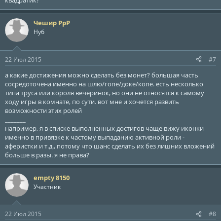
квадратик?
Чешир РрР
Нуб
22 Июл 2015
#7
а какие достижения можно сделать без монет? большая часть
сосредоточена именно на шлю/гопе/доке/копе. есть несколько
типа труса или короля вечеринок, но они не относятся к самому
ходу игры в комнате, по сути. вот мне и хочется развить
возможности этих ролей
_______
например, я в списке выполненных достигов чаще вижу иконки
именно в привязке к частому выпаданию активной роли -
аферистки и т.д., потому что шанс сделать их без лишних вложений
больше в разы. я не права?
empty 8150
Участник
22 Июл 2015
#8