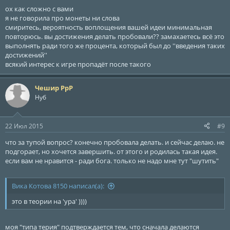
ох как сложно с вами
я не говорила про монеты ни слова
смиритесь, вероятность воплощения вашей идеи минимальная
повторюсь. вы достижения делать пробовали?? замахаетесь всё это
выполнять ради того же процента, который был до ''введения таких
достижений''
всякий интерес к игре пропадёт после такого
Чешир РрР
Нуб
22 Июл 2015
#9
что за тупой вопрос? конечно пробовала делать. и сейчас делаю. не
подгорает, но хочется завершить. от этого и родилась такая идея.
если вам не нравится - ради бога. только не надо мне тут "шутить"
Вика Котова 8150 написал(а):
это в теории на 'ура' ))))
моя "типа терия" подтверждается тем, что сначала делаются