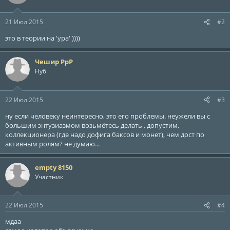
и
и
:
21 Июл 2015
#2
это в теории на 'ура' ))))
Чешир РрР
Нуб
22 Июл 2015
#3
ну если человеку неинтересно, это его проблемы. неужели вы с
большим энтузиазмом возьмётесь делать , допустим,
коллекционера (где надо дофига баксов и монет), чем дост по
активным ролям? не думаю...
empty 8150
Участник
22 Июл 2015
#4
мдаа