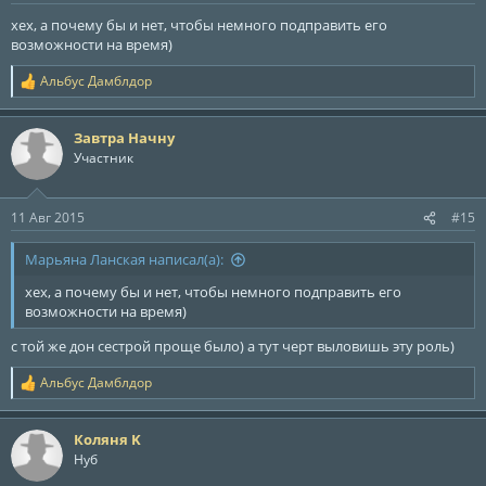
хех, а почему бы и нет, чтобы немного подправить его
возможности на время)
Альбус Дамблдор
Р
е
а
Завтра Начну
к
ц
Участник
и
и
:
11 Авг 2015
#15
Марьяна Ланская написал(а):
хех, а почему бы и нет, чтобы немного подправить его
возможности на время)
c той же дон сестрой проще было) а тут черт выловишь эту роль)
Альбус Дамблдор
Р
е
а
Коляня K
к
ц
Нуб
и