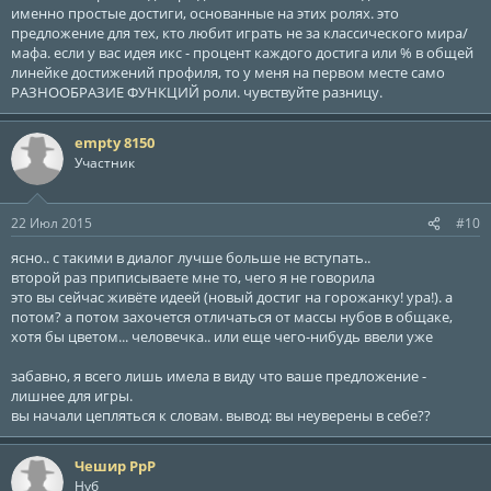
именно простые достиги, основанные на этих ролях. это
предложение для тех, кто любит играть не за классического мира/
мафа. если у вас идея икс - процент каждого достига или % в общей
линейке достижений профиля, то у меня на первом месте само
РАЗНООБРАЗИЕ ФУНКЦИЙ роли. чувствуйте разницу.
empty 8150
Участник
22 Июл 2015
#10
ясно.. с такими в диалог лучше больше не вступать..
второй раз приписываете мне то, чего я не говорила
это вы сейчас живёте идеей (новый достиг на горожанку! ура!). а
потом? а потом захочется отличаться от массы нубов в общаке,
хотя бы цветом... человечка.. или еще чего-нибудь ввели уже
забавно, я всего лишь имела в виду что ваше предложение -
лишнее для игры.
вы начали цепляться к словам. вывод: вы неуверены в себе??
Чешир РрР
Нуб