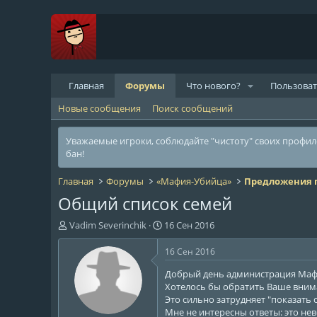
Главная
Форумы
Что нового?
Пользова
Новые сообщения
Поиск сообщений
Уважаемые игроки, соблюдайте "чистоту" своих профи
бан!
Главная
Форумы
«Мафия-Убийца»
Предложения п
Общий список семей
А
Д
Vadim Severinchik
16 Сен 2016
в
а
т
т
16 Сен 2016
о
а
Добрый день администрация Маф
р
н
Хотелось бы обратить Ваше внима
т
а
Это сильно затрудняет "показать 
е
ч
Мне не интересны ответы: это нев
м
а