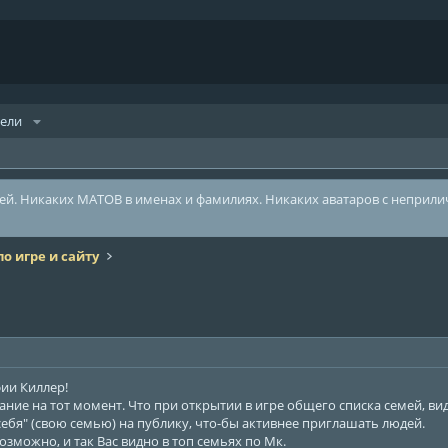
тели
лей. Никаких МАТОВ в именах и фамилиях. Никаких аватаров с неприл
о игре и сайту
ии Киллер!
ние на тот момент. Что при открытии в игре общего списка семей, вид
себя" (свою семью) на публику, что-бы активнее приглашать людей.
озможно, и так Вас видно в топ семьях по Мк.