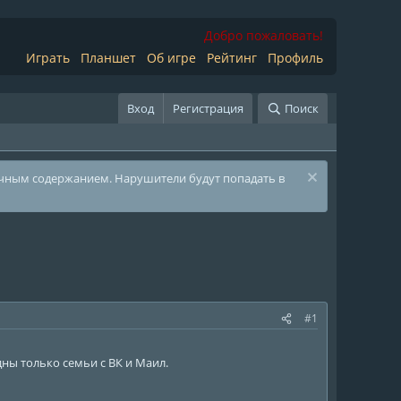
Добро пожаловать!
Играть
Планшет
Об игре
Рейтинг
Профиль
Вход
Регистрация
Поиск
ичным содержанием. Нарушители будут попадать в
#1
ны только семьи с ВК и Маил.