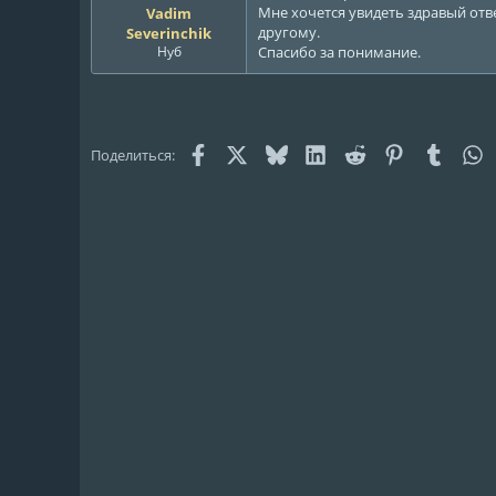
Мне хочется увидеть здравый отве
Vadim
ы
л
другому.
Severinchik
а
Нуб
Спасибо за понимание.
Facebook
X (Twitter)
Bluesky
LinkedIn
Reddit
Pinterest
Tumblr
W
Поделиться: