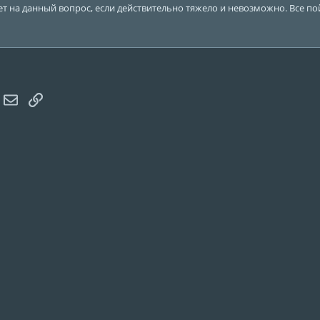
т на данный вопрос, если действительно тяжело и невозможно. Все пойм
hatsApp
Электронная почта
Ссылка