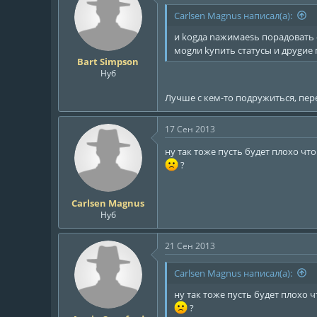
ц
и
Carlsen Magnus написал(а):
и
:
и kоgда nажимаesь порадовать 
моgли kупить статусы и друgиe
Bart Simpson
Нуб
Лучше с кем-то подружиться, пере
17 Сен 2013
ну так тоже пусть будет плохо что
?
Carlsen Magnus
Нуб
21 Сен 2013
Carlsen Magnus написал(а):
ну так тоже пусть будет плохо ч
?