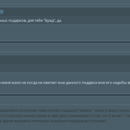
ных подарков, для тебя "Бред", да.
я меня мало не когда не хватает мне данного подарка мне его надобы 
едливого получения тематических подарков! Пример: " игрок Х вошел в игру 8
итоге разница в регистрации в один день оборачивается тем, что Х катает Y ве
е другие варианты получения подобных подарков доступными!!