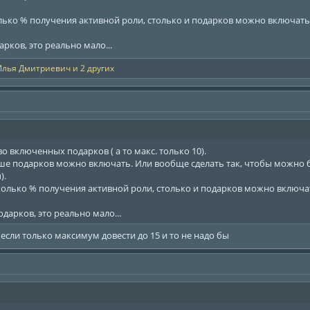
олько % получения активной роли, столько и подарков можно включать.
арков, это реально мало...
Илья Дмитриевич
и 2 других
 включенных подарков ( а то макс. только 10).
е подарков можно включать. Или вообще сделать так, чтобы можно бы
).
колько % получения активной роли, столько и подарков можно включат
одарков, это реально мало...
если только максимум довести до 15 и то не надо бы