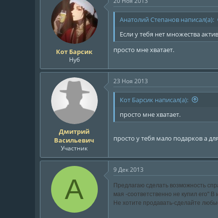
20 Ноя 2013
Анатолий Степанов написал(а):
Если у тебя нет множества актив
просто мне хватает.
Кот Барсик
Нуб
23 Ноя 2013
Кот Барсик написал(а):
просто мне хватает.
Дмитрий
просто у тебя мало подарков а дл
Васильевич
Участник
9 Дек 2013
А
Предлагаю сделать возможность справ
мая -соответственно не купил его" В 
Не хотите продавать-сделайте любы