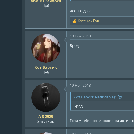
Annie Crawford
Нуб
честно да :с
Котенок Гав
Р
е
а
18 Ноя 2013
к
ц
Бред
и
и
:
Кот Барсик
Нуб
19 Ноя 2013
Кот Барсик написал(а):
Бред
A S 2929
Если у тебя нет множества активны
Участник