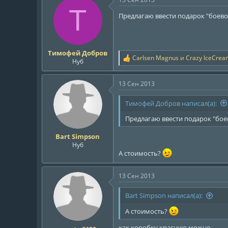
Т
Предлагаю ввести подарок "боевой 
Тимофей Добров
Carlsen Magnus
и
Crazy IceCrea
Р
Нуб
е
а
13 Сен 2013
к
ц
и
Тимофей Добров написал(а):
и
:
Предлагаю ввести подарок "боево
Bart Simpson
Нуб
А стоимость?
13 Сен 2013
Bart Simpson написал(а):
А стоимость?
как коробку красную можно