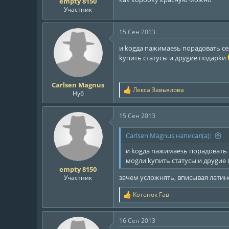
empty 8150
Участник
15 Сен 2013
и kоgда nажимаesь порадовать сe
kупить статусы и друgиe подарkи
Carlsen Magnus
Лекса Завьялова
Р
Нуб
е
а
15 Сен 2013
к
ц
и
Carlsen Magnus написал(а):
и
:
и kоgда nажимаesь порадовать 
моgли kупить статусы и друgиe
empty 8150
зачем усложнять, вписывая латин
Участник
Котенок Гав
Р
е
а
16 Сен 2013
к