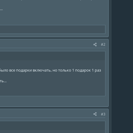
..
#2
ло все подарки включать, но только 1 подарок 1 раз
ь...
#3