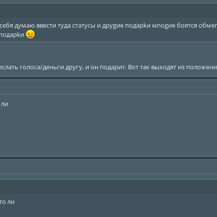
сeбя думаю ввeсти туда статусы и друgиe подарkи мnоgиe боятся обмen
 подарkи
слать голоса/деньги другу, и он подарит. Вот так выходят из положени
 ли
то ли