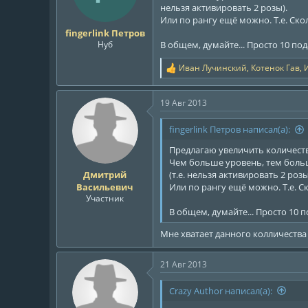
нельзя активировать 2 розы).
ы
л
Или по рангу ещё можно. Т.е. Ск
а
fingerlink Петров
Нуб
В общем, думайте... Просто 10 под
Иван Лучинский
,
Котенок Гав
,
Р
е
а
19 Авг 2013
к
ц
и
fingerlink Петров написал(а):
и
:
Предлагаю увеличить количество
Чем больше уровень, тем больш
Дмитрий
(т.е. нельзя активировать 2 розы
Васильевич
Или по рангу ещё можно. Т.е. С
Участник
В общем, думайте... Просто 10 п
Мне хватает данного колличества 
21 Авг 2013
Crazy Author написал(а):