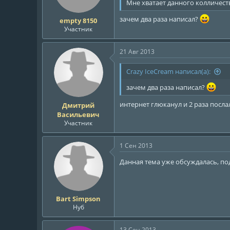
Мне хватает данного колличеств
зачем два раза написал?
empty 8150
Участник
21 Авг 2013
Crazy IceCream написал(а):
зачем два раза написал?
интернет глюканул и 2 раза посл
Дмитрий
Васильевич
Участник
1 Сен 2013
Данная тема уже обсуждалась, по
Bart Simpson
Нуб
13 Сен 2013