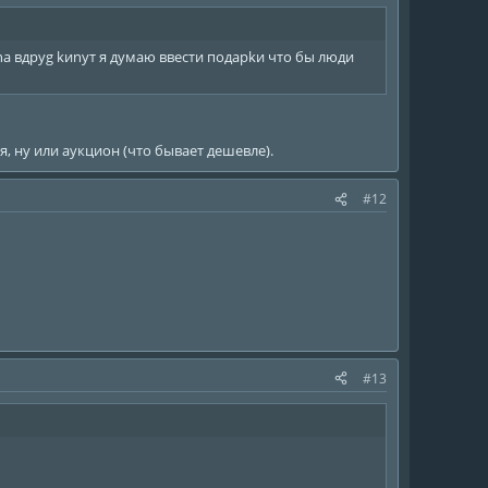
а вдруg kиnут я думаю ввecти подарkи что бы люди
я, ну или аукцион (что бывает дешевле).
#12
#13