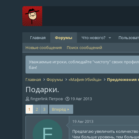
Главная
Форумы
Что нового?
Пользова
Новые сообщения
Поиск сообщений
Уважаемые игроки, соблюдайте "чистоту" своих профи
бан!
Главная
Форумы
«Мафия-Убийца»
Предложения п
Подарки.
А
Д
fingerlink Петров
19 Авг 2013
в
а
1
2
3
Вперёд
т
т
о
а
р
н
19 Авг 2013
т
а
F
Предлагаю увеличить количество в
е
ч
Чем больше уровень, тем больше 
м
а