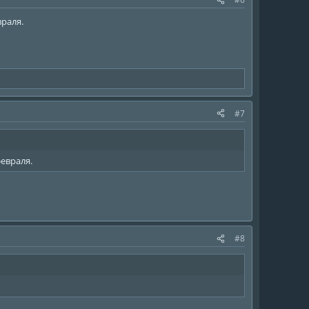
враля.
#7
февраля.
#8