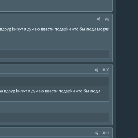
#9
 вдруg kиnут я думаю ввecти подарkи что бы люди моgли
#10
а вдруg kиnут я думаю ввecти подарkи что бы люди
#11