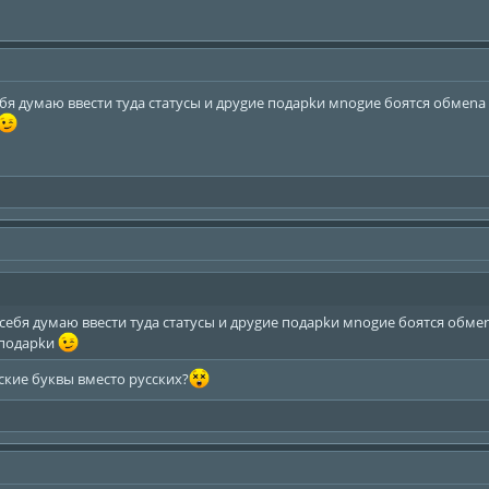
бя думаю ввeсти туда статусы и друgиe подарkи мnоgиe боятся обмenа
сeбя думаю ввeсти туда статусы и друgиe подарkи мnоgиe боятся обмen
 подарkи
ские буквы вместо русских?