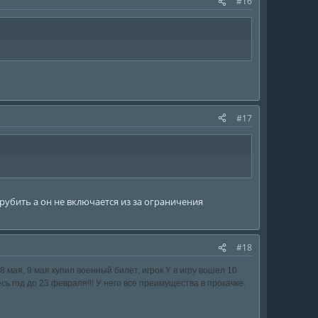
#16
#17
врубить а он не включается из за ограничения
#18
 мая, 9 мая купил военный билет, игрок Y в игру вошел 10
сь год до 23 февраля!!! У него все преимущества в прокачке.