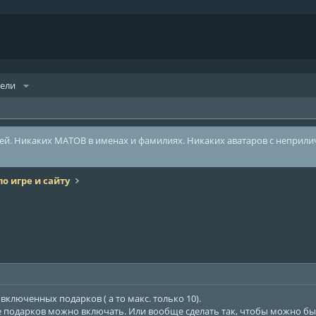
тели
лей. Никаких МАТОВ в именах и фамилиях. Никаких аватаров с неприл
о игре и сайту
ключенных подарков ( а то макс. только 10).
подарков можно включать. Или вообще сделать так, чтобы можно было 