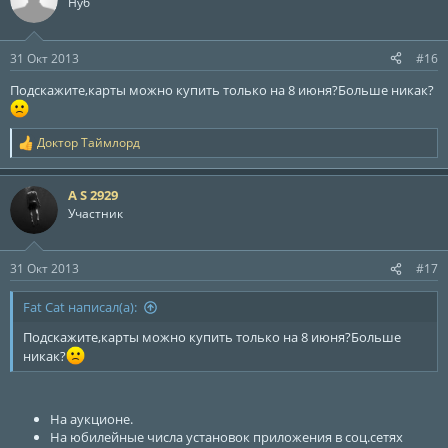
ц
Нуб
и
и
:
31 Окт 2013
#16
Подскажите,карты можно купить только на 8 июня?Больше никак?
Доктор Таймлорд
Р
е
а
A S 2929
к
ц
Участник
и
и
:
31 Окт 2013
#17
Fat Cat написал(а):
Подскажите,карты можно купить только на 8 июня?Больше
никак?
На аукционе.
На юбилейные числа установок приложения в соц.сетях