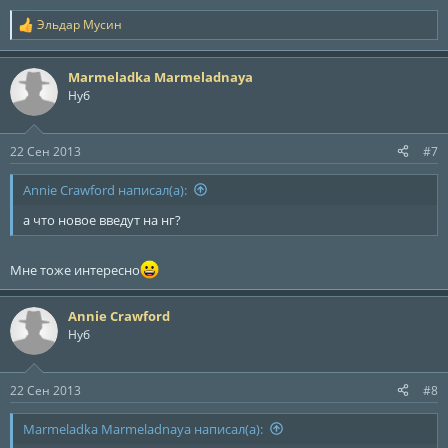
Эльдар Мусин
Р
е
а
Marmeladka Marmeladnaya
к
ц
Нуб
и
и
:
22 Сен 2013
#7
Annie Crawford написал(а):
а что новое введут на нг?
Мне тоже интересно
Annie Crawford
Нуб
22 Сен 2013
#8
Marmeladka Marmeladnaya написал(а):