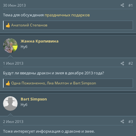
ы
л
30 Июн 2013
#1
а
Тема для обсуждения
праздничных подарков
Анатолий Степанов
Р
е
а
Жанна Крапивина
к
ц
Нуб
и
и
:
1 Июл 2013
#2
Будут ли введены дракон и змея в декабре 2013 года?
Одна Пожизненно
,
Лиа Милтон
и
Bart Simpson
Р
е
а
Bart Simpson
к
ц
Нуб
и
и
:
2 Июл 2013
#3
Тоже интересует информация о драконе и змее.