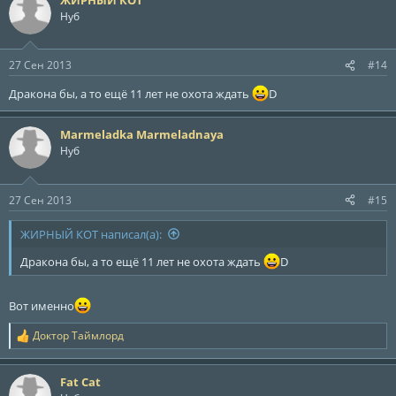
Нуб
27 Сен 2013
#14
Дракона бы, а то ещё 11 лет не охота ждать
D
Marmeladka Marmeladnaya
Нуб
27 Сен 2013
#15
ЖИРНЫЙ КОТ написал(а):
Дракона бы, а то ещё 11 лет не охота ждать
D
Вот именно
Доктор Таймлорд
Р
е
а
Fat Cat
к