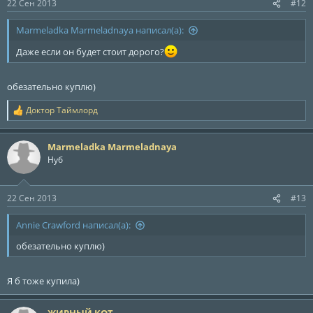
22 Сен 2013
#12
Marmeladka Marmeladnaya написал(а):
Даже если он будет стоит дорого?
обезательно куплю)
Доктор Таймлорд
Р
е
а
Marmeladka Marmeladnaya
к
ц
Нуб
и
и
:
22 Сен 2013
#13
Annie Crawford написал(а):
обезательно куплю)
Я б тоже купила)
ЖИРНЫЙ КОТ