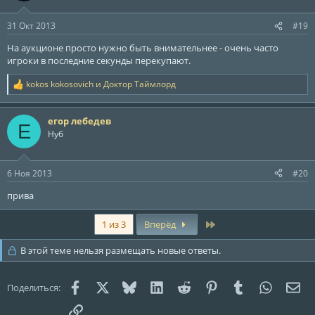
и
:
31 Окт 2013
#19
На аукционе просто нужно быть внимательнее - очень часто
игроки в последние секунды перекупают.
kokos kokosovich
и
Доктор Таймлорд
Р
е
а
егор лебедев
к
Е
ц
Нуб
и
и
:
6 Ноя 2013
#20
прива
Last
1 из 3
Вперёд
В этой теме нельзя размещать новые ответы.
Facebook
X (Twitter)
Bluesky
LinkedIn
Reddit
Pinterest
Tumblr
WhatsAp
Эле
Поделиться:
Ссылка