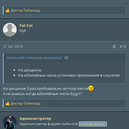
Доктор Таймлорд
Р
е
а
Fat Cat
к
ц
Нуб
и
и
:
31 Окт 2013
#18
Анатолий Степанов написал(а):
На аукционе.
На юбилейные числа установок приложения в соц.сетях
На аукционе 5 раз пробовала,но не получается
А не знаешь когда юбилейные числа будут?
Доктор Таймлорд
Р
е
а
Администратор
к
ц
Администратор форума mafia.club
Команда форума
и