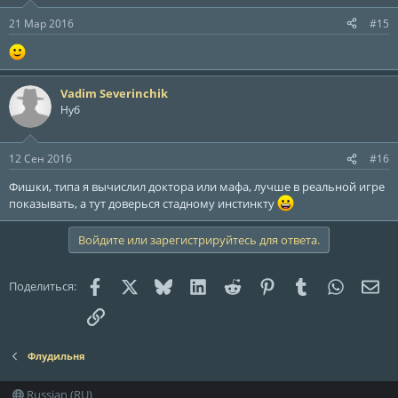
и
:
21 Мар 2016
#15
Vadim Severinchik
Нуб
12 Сен 2016
#16
Фишки, типа я вычислил доктора или мафа, лучше в реальной игре
показывать, а тут доверься стадному инстинкту
Войдите или зарегистрируйтесь для ответа.
Facebook
X (Twitter)
Bluesky
LinkedIn
Reddit
Pinterest
Tumblr
WhatsAp
Эле
Поделиться:
Ссылка
Флудильня
Russian (RU)