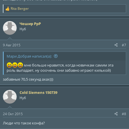
Rita Berger
Р
е
а
Чешир РрР
к
ц
Нуб
и
и
:
9 Авг 2015
#7
Мари Добрая написал(а):
мне больше нравится, когда новичкам самим эта
роль выпадает, ну ооочень они забавно играют килькой)
забавные 70,5 секунд ахах)))
Cold Siemens 150739
Нуб
24 Окт 2015
#8
Люди что такое конфа?