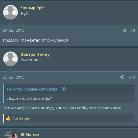
Чешир РрР
Нуб
24 Окт 2015
#9
подарок "Конфеты" от охмурения
Завтра Начну
Участник
25 Окт 2015
#10
Никита Груздев написал(а):
Люди что такое конфа?
Тот же чат) Если по поводу конфы на гробы, то в лс расскажу)
Rita Berger
Р
е
а
El Manuv
к