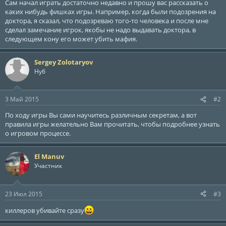
ы
л
Сам начал играть достаточно недавно и прошу вас рассказать о
а
каких нибудь фишках игры. Например, когда были подозрения на
доктора, я сказал, что подозреваю того-то человека и после мне
сделал замечание игрок, якобы не надо выдавать доктора, в
следующем кону его может убить мафия.
Sergey Zolotaryov
Нуб
3 Май 2015
#2
По ходу игры Вы сами научитесь различным секретам, а вот
правила игры желательно Вам прочитать, чтобы подробнее узнать
о игровом процессе.
El Manuv
Участник
23 Июл 2015
#3
киллеров убивайте сразу