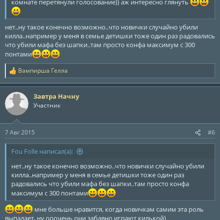
комнате перетянули голосование)) аж интересно глянуть
нет..ну такое конечно возможно..что новички случайно убили
килла..например у меня в семье детишки тоже один раз радовались
что убили мафа без шапки..там просто конфа максимум с 300
понтами
Вампирша Гелла
Р
е
а
Завтра Начну
к
ц
Участник
и
и
:
7 Авг 2015
#6
Fou Folle написал(а):
нет..ну такое конечно возможно..что новички случайно убили
килла..например у меня в семье детишки тоже один раз
радовались что убили мафа без шапки..там просто конфа
максимум с 300 понтами
мне больше нравится, когда новичкам самим эта роль
выпадает, ну ооочень они забавно играют килькой)