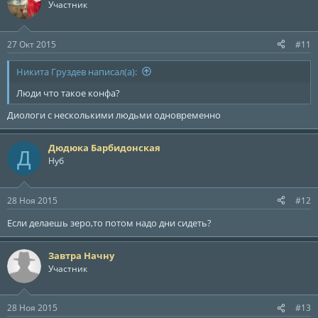
ц
Участник
и
и
:
27 Окт 2015
#11
Никита Груздев написал(а):
Люди что такое конфа?
Диологи с несколькими людьми одновременно
Дюдюка Барбидонская
Д
Нуб
28 Ноя 2015
#12
Если делаешь зеро,то потом надо дни сидеть?
Завтра Начну
Участник
28 Ноя 2015
#13