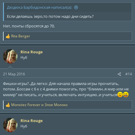
Дюдюка Барбидонская написал(а):
Если делаешь зеро,то потом надо дни сидеть?
Нет, понты сбросятся до 70.
Rita Berger
Р
е
а
Rina Rouge
к
ц
Нуб
и
и
:
21 Мар 2016
#14
Фишки игры?..Да легко: Для начала правила игры прочитать,
потом..Боссам с 6 к с 4 днями помогать, про "блииин..я мир или не
мииир" не писать, и учиться, включать интуицию..и учиться
Monstiez Forever
и
Злое Молоко
Р
е
а
Rina Rouge
к
ц
Нуб
и