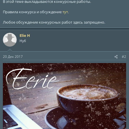
ы
л
В этой теме выкладываются конкурсные работы.
а
Правила конкурса и обсуждение
тут
.
Любое обсуждение конкурсных работ здесь запрещено.
Elie H
Нуб
20 Дек 2017
#2