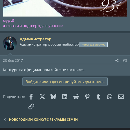
мур :3
я глава и я подтверждаю участие
Администратор
Администратор форума mafia.club
Команда форума
23 Дек 2017
#3
Конкурс на официальном сайте не состоялся.
Войдите или зарегистрируйтесь для ответа.
Facebook
X (Twitter)
Bluesky
LinkedIn
Reddit
Pinterest
Tumblr
WhatsAp
Эле
Поделиться:
Ссылка
НОВОГОДНИЙ КОНКУРС РЕКЛАМЫ СЕМЕЙ