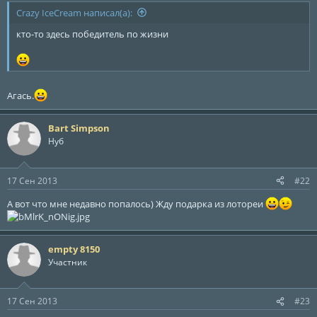
ы
л
Crazy IceCream написал(а):
а
кто-то здесь победитель по жизни
Агась.
Bart Simpson
Нуб
17 Сен 2013
#22
А вот что мне недавно попалось) Жду подарка из лотореи
empty 8150
Участник
17 Сен 2013
#23