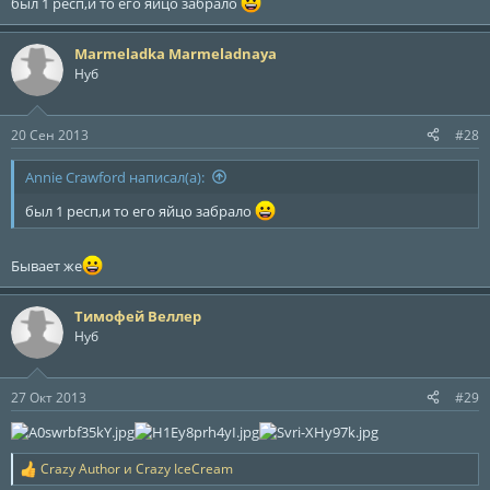
был 1 респ,и то его яйцо забрало
Marmeladka Marmeladnaya
Нуб
20 Сен 2013
#28
Annie Crawford написал(а):
был 1 респ,и то его яйцо забрало
Бывает же
Тимофей Веллер
Нуб
27 Окт 2013
#29
Crazy Author
и
Crazy IceCream
Р