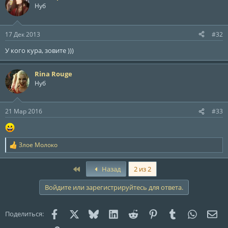
Нуб
17 Дек 2013
#32
У кого кура, зовите )))
Rina Rouge
Нуб
21 Мар 2016
#33
Злое Молоко
Р
е
а
First
Назад
2 из 2
к
ц
Войдите или зарегистрируйтесь для ответа.
и
и
:
Facebook
X (Twitter)
Bluesky
LinkedIn
Reddit
Pinterest
Tumblr
WhatsAp
Эле
Поделиться: