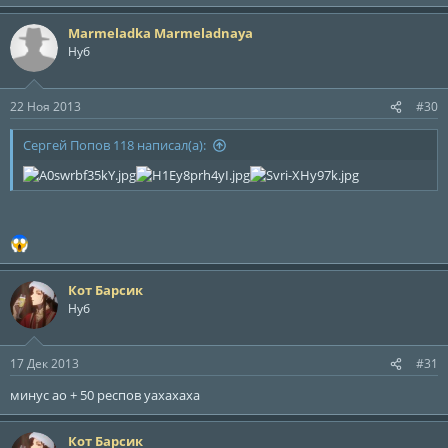
е
а
Marmeladka Marmeladnaya
к
ц
Нуб
и
и
:
22 Ноя 2013
#30
Сергей Попов 118 написал(а):
Кот Барсик
Нуб
17 Дек 2013
#31
минус ао + 50 респов уахахаха
Кот Барсик