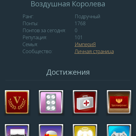
Воздушная Королева
Ранг:
Подручный
Понты:
1768
Понтов за сегодня:
0
Репутация:
101
Семья:
ИмпериЯ
Сообщество:
Личная страница
Достижения