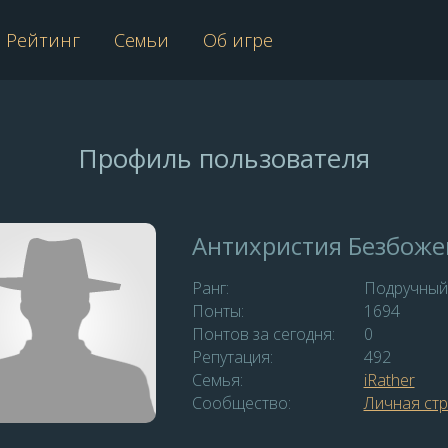
Рейтинг
Семьи
Об игре
Профиль пользователя
Антихристия Безбоже
Ранг:
Подручный
Понты:
1694
Понтов за сегодня:
0
Репутация:
492
Семья:
iRather
Сообщество:
Личная ст