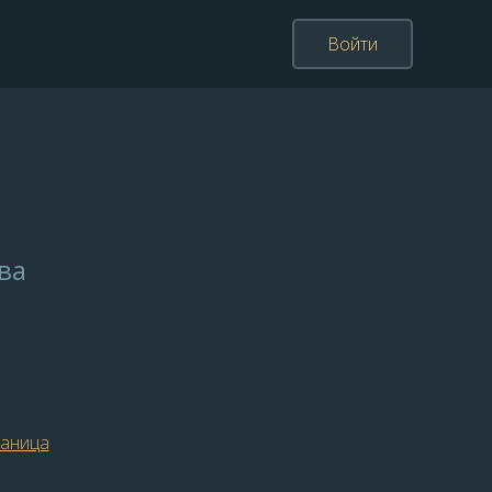
Войти
ва
раница