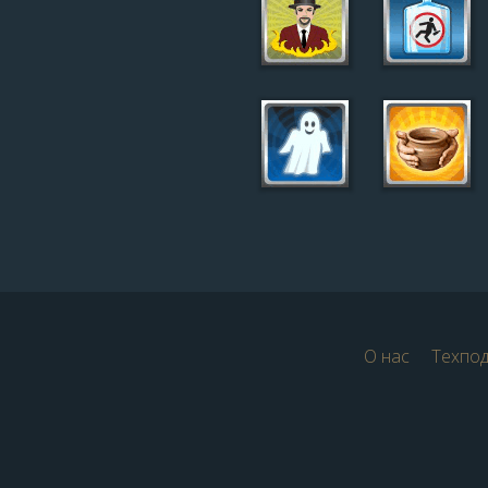
О нас
Техпо