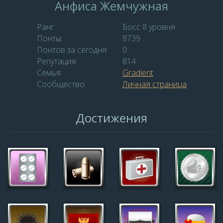
Анфиса Жемчужная
Ранг:
Босс 8 уровня
Понты:
8739
Понтов за сегодня:
0
Репутация:
814
Семья:
Gradient
Сообщество:
Личная страница
Достижения