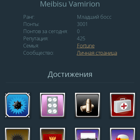
Meibisu Vamirion
Ранг:
Младший босс
Понты:
3001
Понтов за сегодня:
0
Репутация:
425
Семья:
Fortune
Сообщество:
Личная страница
Достижения