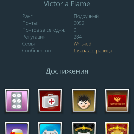
Victoria Flame
Ранг:
Подручный
Понты:
2052
Понтов за сегодня:
0
Репутация:
284
Семья:
Whisked
Сообщество:
Личная страница
Достижения