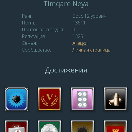
Timqare Neya
Ранг:
Босс 12 уровня
Понты:
13611
Понтов за сегодня:
0
Репутация:
1325
Семья:
Акацки
Сообщество:
Личная страница
Достижения