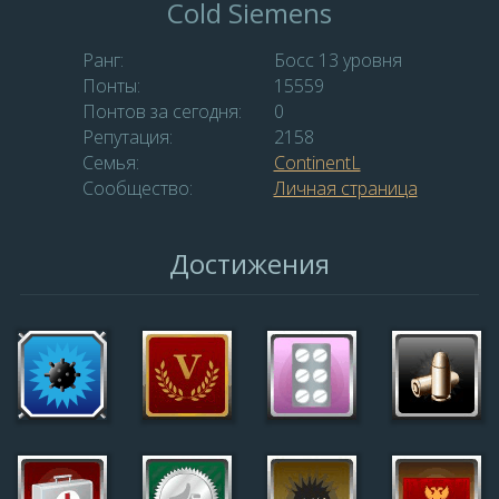
Cold Siemens
Ранг:
Босс 13 уровня
Понты:
15559
Понтов за сегодня:
0
Репутация:
2158
Семья:
ContinentL
Сообщество:
Личная страница
Достижения