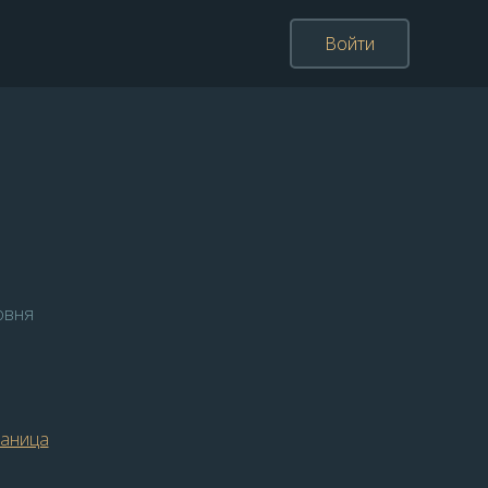
Войти
овня
раница