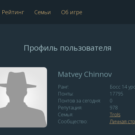
Рейтинг
Семьи
Об игре
Профиль пользователя
Matvey Chinnov
Ранг:
Босс 14 ур
Понты:
17795
Понтов за сегодня:
0
Репутация:
978
Семья:
Trols
Сообщество:
Личная ст