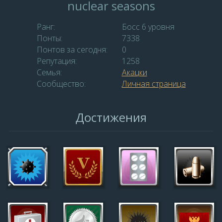
nuclear seasons
Ранг:
Босс 6 уровня
Понты:
7338
Понтов за сегодня:
0
Репутация:
1258
Семья:
Акацки
Сообщество:
Личная страница
Достижения