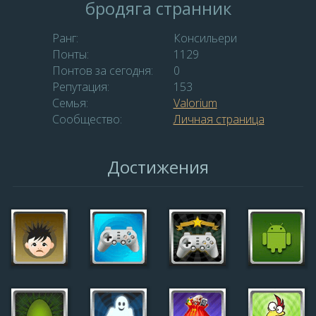
бродяга странник
Ранг:
Консильери
Понты:
1129
Понтов за сегодня:
0
Репутация:
153
Семья:
Valorium
Сообщество:
Личная страница
Достижения