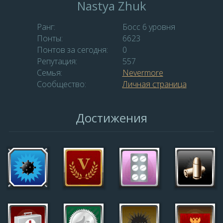
Nastya Zhuk
Ранг:
Босс 6 уровня
Понты:
6623
Понтов за сегодня:
0
Репутация:
557
Семья:
Nevermore
Сообщество:
Личная страница
Достижения