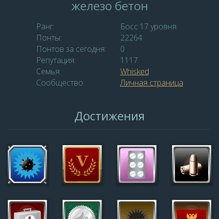
железо бетон
Ранг:
Босс 17 уровня
Понты:
22264
Понтов за сегодня:
0
Репутация:
1117
Семья:
Whisked
Сообщество:
Личная страница
Достижения