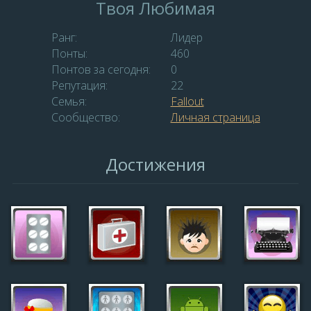
Твоя Любимая
Ранг:
Лидер
Понты:
460
Понтов за сегодня:
0
Репутация:
22
Семья:
Fallout
Сообщество:
Личная страница
Достижения