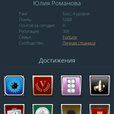
Юлия Романова
Ранг:
Босс 4 уровня
Понты:
5068
Понтов за сегодня:
0
Репутация:
306
Семья:
Fortune
Сообщество:
Личная страница
Достижения