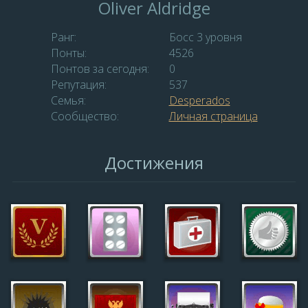
Oliver Aldridge
Ранг:
Босс 3 уровня
Понты:
4526
Понтов за сегодня:
0
Репутация:
537
Семья:
Desperados
Сообщество:
Личная страница
Достижения