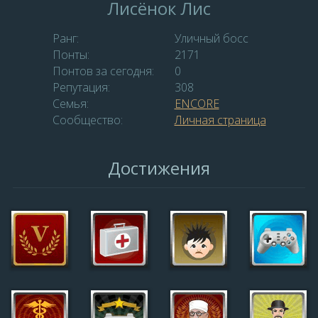
Лисёнок Лис
Ранг:
Уличный босс
Понты:
2171
Понтов за сегодня:
0
Репутация:
308
Семья:
ENCORE
Сообщество:
Личная страница
Достижения