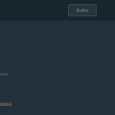
Войти
овня
раница