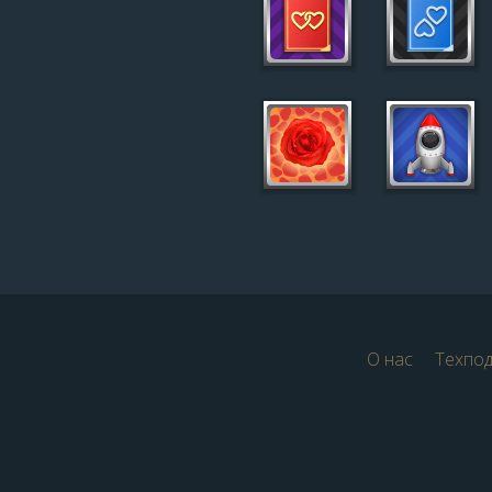
О нас
Техпо