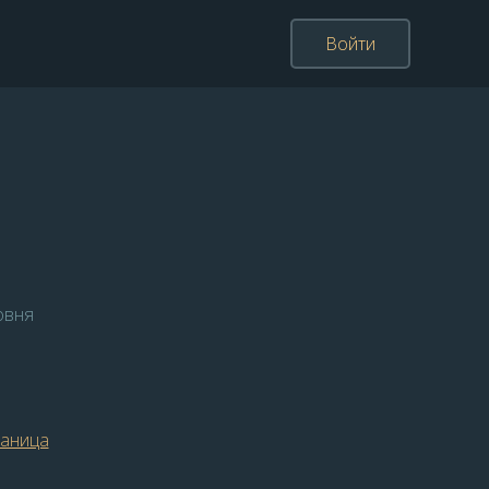
Войти
овня
раница