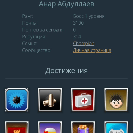
Анар Абдуллаев
Ранг:
Босс 1 уровня
Понты:
3100
Понтов за сегодня:
0
Репутация:
314
Семья:
Champion
Сообщество:
Личная страница
Достижения