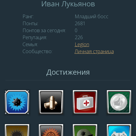
Иван Лукьянов
Ранг:
Младший босс
Понты:
2681
Понтов за сегодня:
0
Репутация:
226
Семья:
Legion
Сообщество:
Личная страница
Достижения