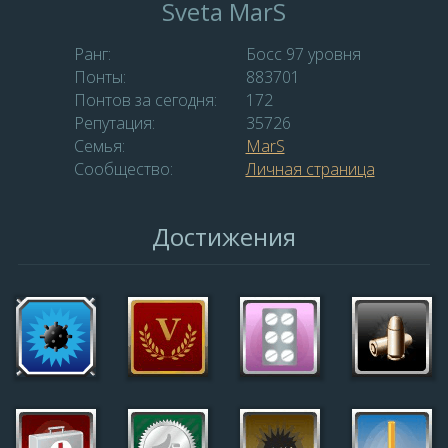
Sveta MarS
Ранг:
Босс 97 уровня
Понты:
883701
Понтов за сегодня:
172
Репутация:
35726
Семья:
MаrS
Сообщество:
Личная страница
Достижения