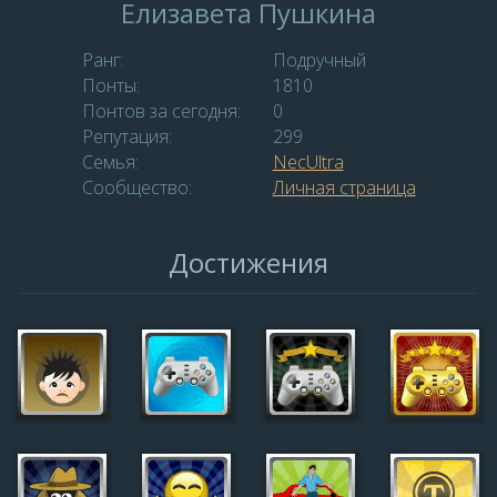
Елизаветa Пушкина
Ранг:
Подручный
Понты:
1810
Понтов за сегодня:
0
Репутация:
299
Семья:
NecUltra
Сообщество:
Личная страница
Достижения