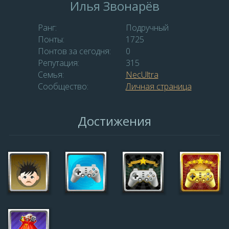
Илья Звонарёв
Ранг:
Подручный
Понты:
1725
Понтов за сегодня:
0
Репутация:
315
Семья:
NecUltra
Сообщество:
Личная страница
Достижения